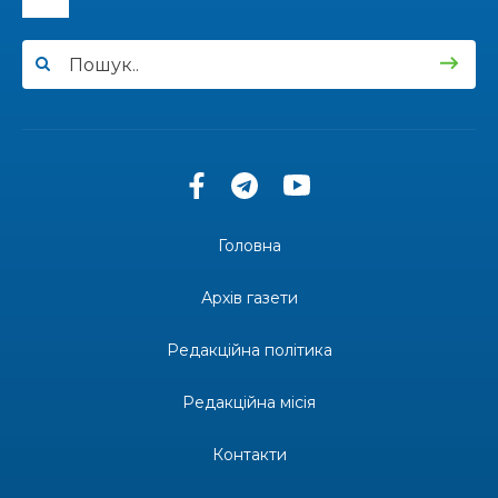
12:00
Бахмутські майстри представили Донеччину
на фестивалі «Молодий борщ – 2026»
30 чер
11:34
Частина ВПО більше не отримає житловий
ваучер: що зміниться з 1 серпня
30 чер
11:14
Бахмутська молодь досліджує Полтаву
30 чер
Головна
13:55
Солдат Ігор Ігорович Кравець, позивний
Батон, 11.02.2001 — 17.06.2024
29 чер
Архів газети
19:00
Внутрішнє переміщення в Україні: тест, який
держава досі провалює
Редакційна політика
27 чер
Редакційна місія
18:38
Майстер-клас «Троянди» для юних бахмутян
26 чер
Контакти
18:32
26 червня – день створення Бахмутської