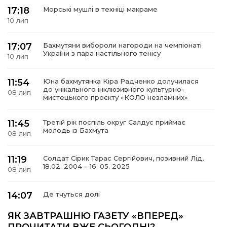
17:18
Морські мушлі в техніці макраме
10 лип
17:07
Бахмутяни вибороли нагороди на чемпіонаті
а
України з пара настільного тенісу
10 лип
газети
11:54
Юна бахмутянка Кіра Радченко долучилася
до унікального інклюзивного культурно-
08 лип
мистецького проєкту «КОЛО незламних»
ійна політика
11:45
Третій рік поспіль округ Салдус приймає
молодь із Бахмута
ійна місія
08 лип
11:19
Солдат Сірик Тарас Сергійович, позивний Лід,
ти
18.02. 2004 – 16. 05. 2025
08 лип
14:07
Де тчуться долі
06 лип
ЯК ЗАВТРАШНЮ ГАЗЕТУ «ВПЕРЕД»