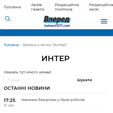
Архів
Редакційна
Редакційна
Головна
газети
політика
місія
Головна
Записи з тегом "Интер"
пам’яті
ИНТЕР
 в евакуації
Нажаль тут нічого немає!
льство
Пошук:
ні новини
ОСТАННІ НОВИНИ
цина
17:25
Маленькі бахмутяни у Музеї роботів
10 лип