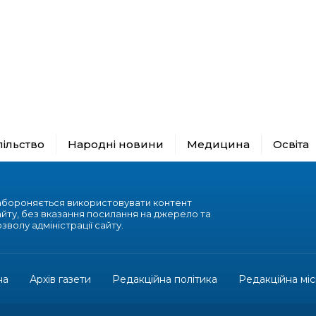
пільство
Народні новини
Медицина
Освіта
абороняється використовувати контент
айту, без вказання посилання на джерело та
зволу адміністрації сайту.
на
Архів газети
Редакційна політика
Редакційна міс