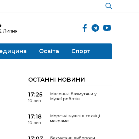
:
12 Липня
едицина
Освіта
Спорт
ОСТАННІ НОВИНИ
17:25
Маленькі бахмутяни у
Музеї роботів
10 лип
17:18
Морські мушлі в техніці
макраме
10 лип
17:07
Бахмутяни вибороли