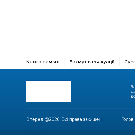
Книга пам’яті
Бахмут в евакуації
Сус
З
с
до
Вперед @2026. Всі права захищені.
Голов