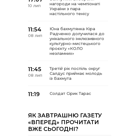
нагороди на чемпіонаті
10 лип
України з пара
настільного тенісу
11:54
Юна бахмутянка Кіра
Радченко долучилася до
08 лип
унікального інклюзивного
культурно-мистецького
проєкту «КОЛО
незламних»
11:45
Третій рік поспіль округ
Салдус приймає молодь
08 лип
із Бахмута
11:19
Солдат Сірик Тарас
Сергійович, позивний Лід,
08 лип
18.02. 2004 – 16. 05. 2025
ЯК ЗАВТРАШНЮ ГАЗЕТУ
14:07
Де тчуться долі
«ВПЕРЕД» ПРОЧИТАТИ
06 лип
ВЖЕ СЬОГОДНІ?