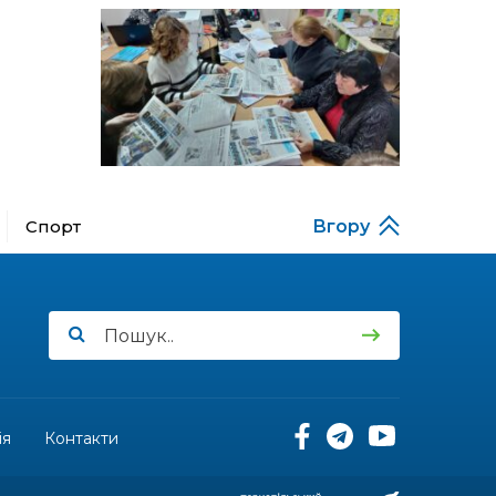
13:52
Бахмутяни у Полтаві
побували на концерті
06 лип
«Натхненні літом»
13:46
Частині ВПО можуть
призупинити виплати: що
06 лип
варто зробити
переселенцям
14:57
Чудова вовняна
акварель
Спорт
Вгору
03 лип
13:54
У Дніпрі з нагоди
утворення Донецької
03 лип
області відбулася
мистецька рефлексія
«Донеччина на мапі часу:
історія, що творить
майбутнє»
ія
Контакти
20:48
Солдат Юрій
Володимирович Капшук,
02 лип
позивний Бахмут,