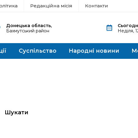
олітика
Редакційна місія
Контакти
Донецька область,
Сьогодні
Бахмутський район
Неділя, 
ції
Суспільство
Народні новини
М