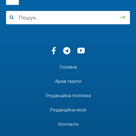
12:00
Бахмутські майстри представили Донеччину
на фестивалі «Молодий борщ – 2026»
30 чер
11:34
Частина ВПО більше не отримає житловий
ваучер: що зміниться з 1 серпня
30 чер
11:14
Бахмутська молодь досліджує Полтаву
30 чер
Головна
13:55
Солдат Ігор Ігорович Кравець, позивний
Батон, 11.02.2001 — 17.06.2024
29 чер
Архів газети
19:00
Внутрішнє переміщення в Україні: тест, який
держава досі провалює
Редакційна політика
27 чер
Редакційна місія
18:38
Майстер-клас «Троянди» для юних бахмутян
26 чер
Контакти
18:32
26 червня – день створення Бахмутської