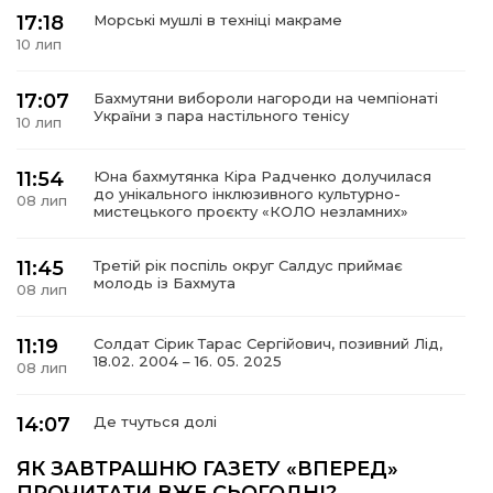
17:18
Морські мушлі в техніці макраме
10 лип
17:07
Бахмутяни вибороли нагороди на чемпіонаті
а
України з пара настільного тенісу
10 лип
газети
11:54
Юна бахмутянка Кіра Радченко долучилася
до унікального інклюзивного культурно-
08 лип
мистецького проєкту «КОЛО незламних»
ійна політика
11:45
Третій рік поспіль округ Салдус приймає
молодь із Бахмута
ійна місія
08 лип
11:19
Солдат Сірик Тарас Сергійович, позивний Лід,
ти
18.02. 2004 – 16. 05. 2025
08 лип
14:07
Де тчуться долі
06 лип
ЯК ЗАВТРАШНЮ ГАЗЕТУ «ВПЕРЕД»