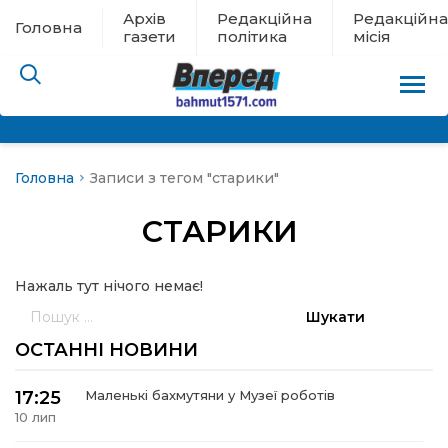
Архів
Редакційна
Редакційна
Головна
газети
політика
місія
Головна
Записи з тегом "старики"
пам’яті
СТАРИКИ
 в евакуації
Нажаль тут нічого немає!
льство
Пошук:
ні новини
ОСТАННІ НОВИНИ
цина
17:25
Маленькі бахмутяни у Музеї роботів
10 лип