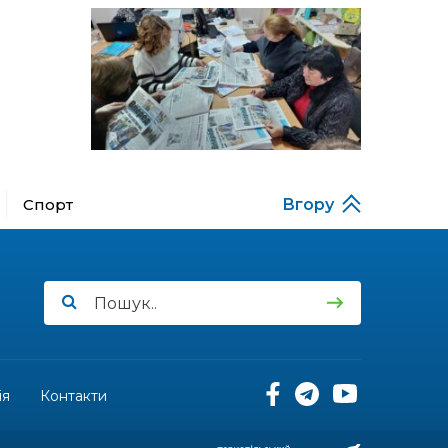
13:52
Бахмутяни у Полтаві
побували на концерті
06 лип
«Натхненні літом»
13:46
Частині ВПО можуть
призупинити виплати: що
06 лип
варто зробити
переселенцям
14:57
Чудова вовняна
акварель
Спорт
Вгору
03 лип
13:54
У Дніпрі з нагоди
утворення Донецької
03 лип
області відбулася
мистецька рефлексія
«Донеччина на мапі часу:
історія, що творить
майбутнє»
ія
Контакти
20:48
Солдат Юрій
Володимирович Капшук,
02 лип
позивний Бахмут,