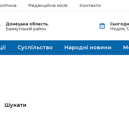
олітика
Редакційна місія
Контакти
Донецька область,
Сьогодні
Бахмутський район
Неділя, 
ції
Суспільство
Народні новини
М