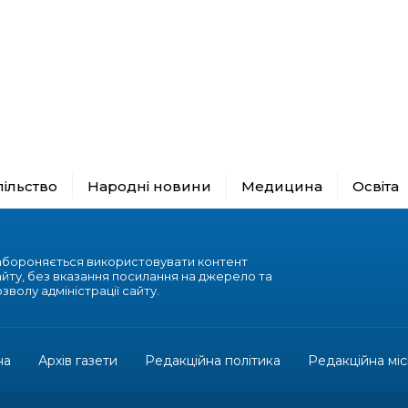
пільство
Народні новини
Медицина
Освіта
абороняється використовувати контент
айту, без вказання посилання на джерело та
зволу адміністрації сайту.
на
Архів газети
Редакційна політика
Редакційна міс