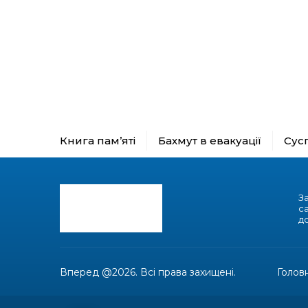
Книга пам’яті
Бахмут в евакуації
Сус
З
с
до
Вперед @2026. Всі права захищені.
Голов