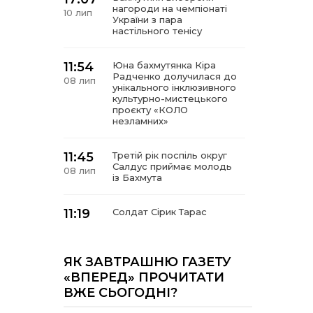
нагороди на чемпіонаті
10 лип
України з пара
настільного тенісу
11:54
Юна бахмутянка Кіра
Радченко долучилася до
08 лип
унікального інклюзивного
культурно-мистецького
проєкту «КОЛО
незламних»
11:45
Третій рік поспіль округ
Салдус приймає молодь
08 лип
із Бахмута
11:19
Солдат Сірик Тарас
Сергійович, позивний Лід,
08 лип
18.02. 2004 – 16. 05. 2025
ЯК ЗАВТРАШНЮ ГАЗЕТУ
14:07
Де тчуться долі
«ВПЕРЕД» ПРОЧИТАТИ
06 лип
ВЖЕ СЬОГОДНІ?