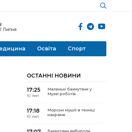
:
12 Липня
едицина
Освіта
Спорт
ОСТАННІ НОВИНИ
17:25
Маленькі бахмутяни у
Музеї роботів
10 лип
17:18
Морські мушлі в техніці
макраме
10 лип
17:07
Бахмутяни вибороли