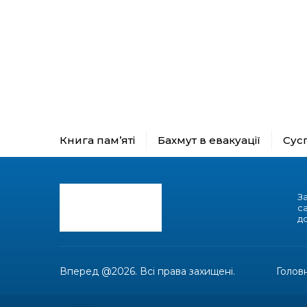
Книга пам’яті
Бахмут в евакуації
Сус
З
с
до
Вперед @2026. Всі права захищені.
Голов