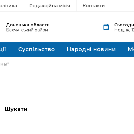
олітика
Редакційна місія
Контакти
Донецька область,
Сьогодні
Бахмутський район
Неділя, 
ції
Суспільство
Народні новини
М
ины"