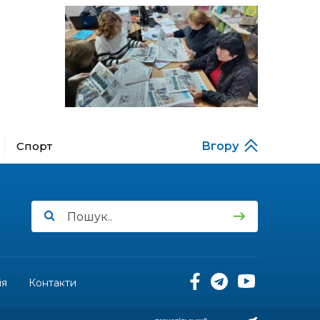
13:52
Бахмутяни у Полтаві
побували на концерті
06 лип
«Натхненні літом»
13:46
Частині ВПО можуть
призупинити виплати: що
06 лип
варто зробити
переселенцям
14:57
Чудова вовняна
акварель
Спорт
Вгору
03 лип
13:54
У Дніпрі з нагоди
утворення Донецької
03 лип
області відбулася
мистецька рефлексія
«Донеччина на мапі часу:
історія, що творить
майбутнє»
ія
Контакти
20:48
Солдат Юрій
Володимирович Капшук,
02 лип
позивний Бахмут,