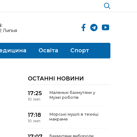
:
12 Липня
едицина
Освіта
Спорт
ОСТАННІ НОВИНИ
17:25
Маленькі бахмутяни у
Музеї роботів
10 лип
17:18
Морські мушлі в техніці
макраме
10 лип
17:07
Бахмутяни вибороли