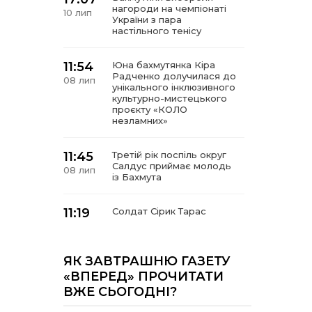
нагороди на чемпіонаті
10 лип
України з пара
настільного тенісу
11:54
Юна бахмутянка Кіра
Радченко долучилася до
08 лип
унікального інклюзивного
культурно-мистецького
проєкту «КОЛО
незламних»
11:45
Третій рік поспіль округ
Салдус приймає молодь
08 лип
із Бахмута
11:19
Солдат Сірик Тарас
Сергійович, позивний Лід,
08 лип
18.02. 2004 – 16. 05. 2025
ЯК ЗАВТРАШНЮ ГАЗЕТУ
14:07
Де тчуться долі
«ВПЕРЕД» ПРОЧИТАТИ
06 лип
ВЖЕ СЬОГОДНІ?