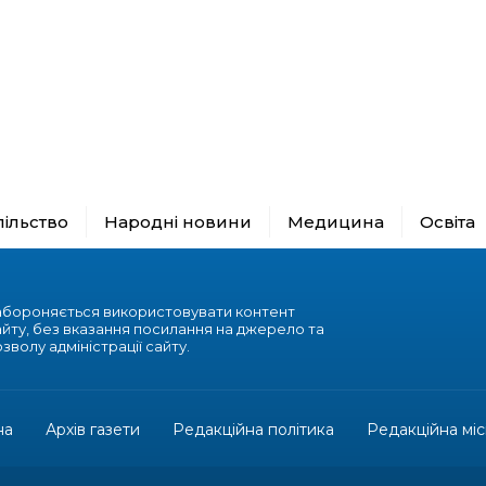
пільство
Народні новини
Медицина
Освіта
абороняється використовувати контент
айту, без вказання посилання на джерело та
зволу адміністрації сайту.
на
Архів газети
Редакційна політика
Редакційна міс