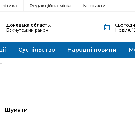
олітика
Редакційна місія
Контакти
Донецька область,
Сьогодні
Бахмутський район
Неділя, 
ції
Суспільство
Народні новини
М
"