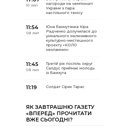
нагороди на чемпіонаті
10 лип
України з пара
настільного тенісу
11:54
Юна бахмутянка Кіра
Радченко долучилася до
08 лип
унікального інклюзивного
культурно-мистецького
проєкту «КОЛО
незламних»
11:45
Третій рік поспіль округ
Салдус приймає молодь
08 лип
із Бахмута
11:19
Солдат Сірик Тарас
Сергійович, позивний Лід,
08 лип
18.02. 2004 – 16. 05. 2025
ЯК ЗАВТРАШНЮ ГАЗЕТУ
14:07
Де тчуться долі
«ВПЕРЕД» ПРОЧИТАТИ
06 лип
ВЖЕ СЬОГОДНІ?