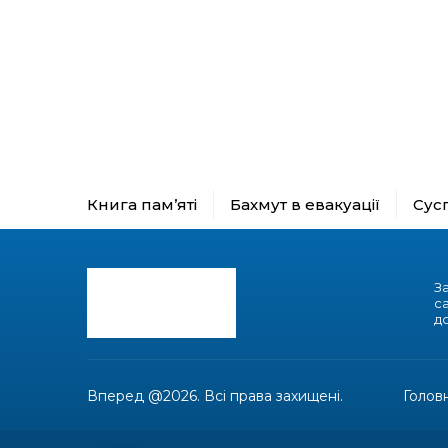
Книга пам’яті
Бахмут в евакуації
Сус
З
с
до
Вперед @2026. Всі права захищені.
Голов