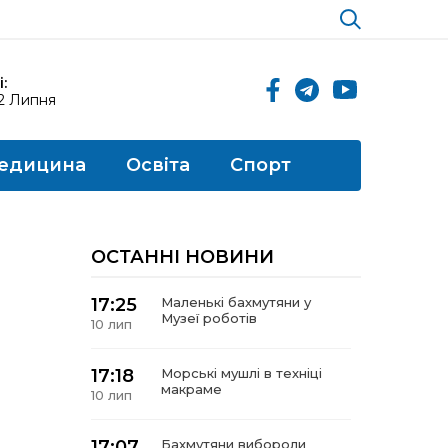
:
12 Липня
едицина
Освіта
Спорт
ОСТАННІ НОВИНИ
17:25
Маленькі бахмутяни у
Музеї роботів
10 лип
17:18
Морські мушлі в техніці
макраме
10 лип
17:07
Бахмутяни вибороли