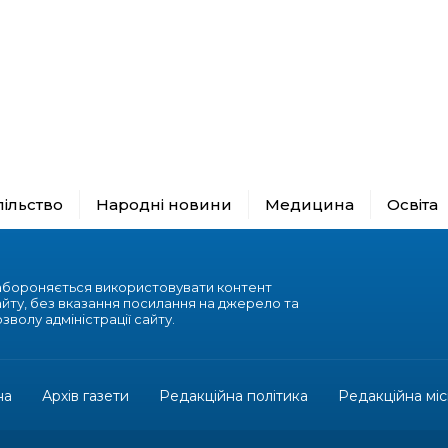
пільство
Народні новини
Медицина
Освіта
абороняється використовувати контент
айту, без вказання посилання на джерело та
зволу адміністрації сайту.
на
Архів газети
Редакційна політика
Редакційна міс