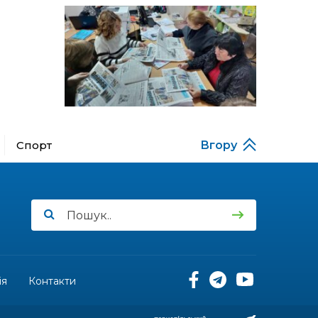
13:52
Бахмутяни у Полтаві
побували на концерті
06 лип
«Натхненні літом»
13:46
Частині ВПО можуть
призупинити виплати: що
06 лип
варто зробити
переселенцям
14:57
Чудова вовняна
акварель
Спорт
Вгору
03 лип
13:54
У Дніпрі з нагоди
утворення Донецької
03 лип
області відбулася
мистецька рефлексія
«Донеччина на мапі часу:
історія, що творить
майбутнє»
ія
Контакти
20:48
Солдат Юрій
Володимирович Капшук,
02 лип
позивний Бахмут,