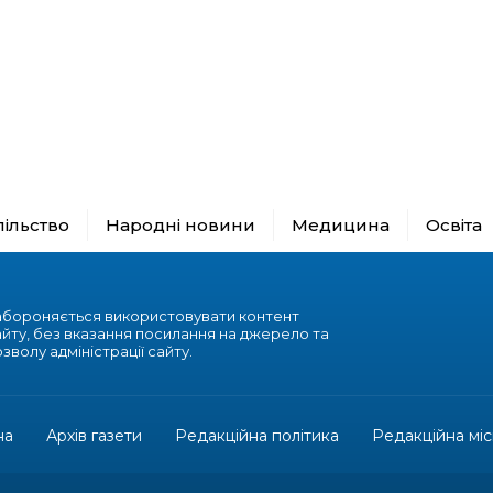
пільство
Народні новини
Медицина
Освіта
абороняється використовувати контент
айту, без вказання посилання на джерело та
зволу адміністрації сайту.
на
Архів газети
Редакційна політика
Редакційна міс