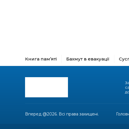
Книга пам’яті
Бахмут в евакуації
Сус
З
с
до
Вперед @2026. Всі права захищені.
Голов