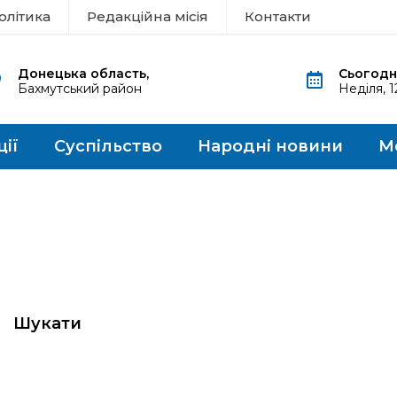
олітика
Редакційна місія
Контакти
Донецька область,
Сьогодні
Бахмутський район
Неділя, 
ції
Суспільство
Народні новини
М