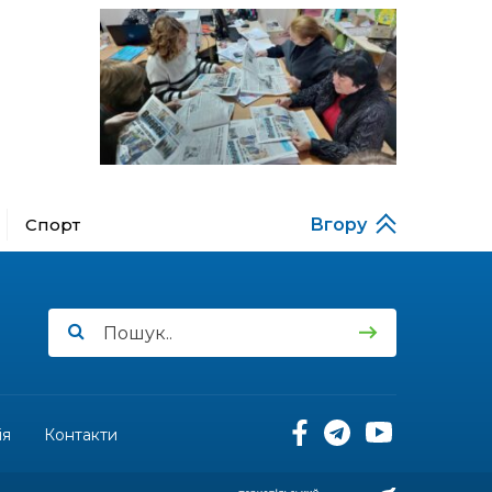
13:52
Бахмутяни у Полтаві
побували на концерті
06 лип
«Натхненні літом»
13:46
Частині ВПО можуть
призупинити виплати: що
06 лип
варто зробити
переселенцям
14:57
Чудова вовняна
акварель
Спорт
Вгору
03 лип
13:54
У Дніпрі з нагоди
утворення Донецької
03 лип
області відбулася
мистецька рефлексія
«Донеччина на мапі часу:
історія, що творить
майбутнє»
ія
Контакти
20:48
Солдат Юрій
Володимирович Капшук,
02 лип
позивний Бахмут,