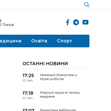
:
12 Липня
едицина
Освіта
Спорт
ОСТАННІ НОВИНИ
17:25
Маленькі бахмутяни у
Музеї роботів
10 лип
17:18
Морські мушлі в техніці
макраме
10 лип
17:07
Бахмутяни вибороли