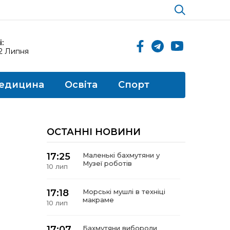
:
12 Липня
едицина
Освіта
Спорт
ОСТАННІ НОВИНИ
17:25
Маленькі бахмутяни у
Музеї роботів
10 лип
17:18
Морські мушлі в техніці
макраме
10 лип
17:07
Бахмутяни вибороли