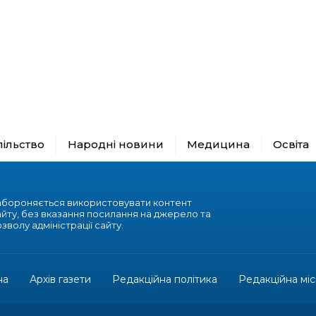
пільство
Народні новини
Медицина
Освіта
абороняється використовувати контент
айту, без вказання посилання на джерело та
зволу адміністрації сайту.
на
Архів газети
Редакційна політика
Редакційна міс