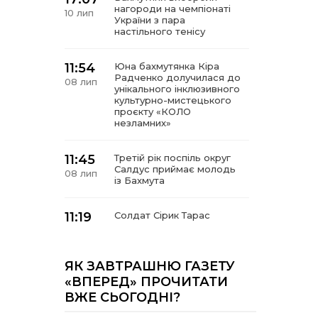
нагороди на чемпіонаті
10 лип
України з пара
настільного тенісу
11:54
Юна бахмутянка Кіра
Радченко долучилася до
08 лип
унікального інклюзивного
культурно-мистецького
проєкту «КОЛО
незламних»
11:45
Третій рік поспіль округ
Салдус приймає молодь
08 лип
із Бахмута
11:19
Солдат Сірик Тарас
Сергійович, позивний Лід,
08 лип
18.02. 2004 – 16. 05. 2025
ЯК ЗАВТРАШНЮ ГАЗЕТУ
14:07
Де тчуться долі
«ВПЕРЕД» ПРОЧИТАТИ
06 лип
ВЖЕ СЬОГОДНІ?