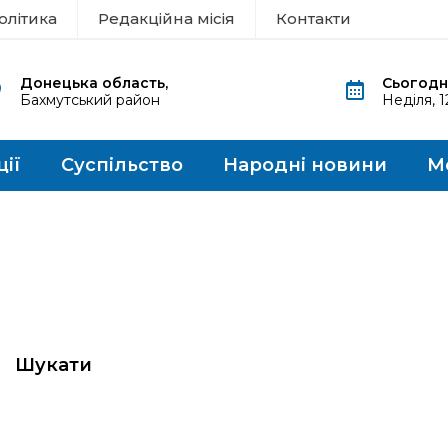
олітика
Редакційна місія
Контакти
Донецька область,
Сьогодні
Бахмутський район
Неділя, 
ції
Суспільство
Народні новини
М