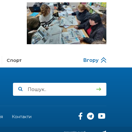
13:52
Бахмутяни у Полтаві
побували на концерті
06 лип
«Натхненні літом»
13:46
Частині ВПО можуть
призупинити виплати: що
06 лип
варто зробити
переселенцям
14:57
Чудова вовняна
акварель
Спорт
Вгору
03 лип
13:54
У Дніпрі з нагоди
утворення Донецької
03 лип
області відбулася
мистецька рефлексія
«Донеччина на мапі часу:
історія, що творить
майбутнє»
ія
Контакти
20:48
Солдат Юрій
Володимирович Капшук,
02 лип
позивний Бахмут,