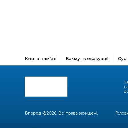
Книга пам’яті
Бахмут в евакуації
Сус
З
с
до
Вперед @2026. Всі права захищені.
Голов