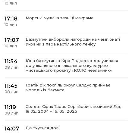
10 лип
17:18
Морські мушлі в техніці макраме
10 лип
а
17:07
Бахмутяни вибороли нагороди на чемпіонаті
України з пара настільного тенісу
10 лип
газети
11:54
Юна бахмутянка Кіра Радченко долучилася
ійна політика
до унікального інклюзивного культурно-
08 лип
мистецького проєкту «КОЛО незламних»
ійна місія
11:45
Третій рік поспіль округ Салдус приймає
молодь із Бахмута
08 лип
ти
11:19
Солдат Сірик Тарас Сергійович, позивний Лід,
18.02. 2004 – 16. 05. 2025
08 лип
14:07
Де тчуться долі
06 лип