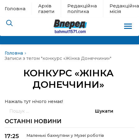
Архів
Редакційна
Редакційна
Головна
газети
політика
місія
Головна
пам’яті
Записи з тегом "конкурс «Жінка Донеччини»"
КОНКУРС «ЖІНКА
 в евакуації
ДОНЕЧЧИНИ»
льство
Нажаль тут нічого немає!
ні новини
Пошук:
ОСТАННІ НОВИНИ
цина
17:25
Маленькі бахмутяни у Музеї роботів