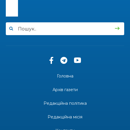
02 лип
12:00
Бахмутські майстри представили Донеччину
на фестивалі «Молодий борщ – 2026»
30 чер
11:34
Частина ВПО більше не отримає житловий
ваучер: що зміниться з 1 серпня
30 чер
11:14
Бахмутська молодь досліджує Полтаву
30 чер
Головна
13:55
Солдат Ігор Ігорович Кравець, позивний
Батон, 11.02.2001 — 17.06.2024
29 чер
Архів газети
19:00
Внутрішнє переміщення в Україні: тест, який
держава досі провалює
Редакційна політика
27 чер
Редакційна місія
18:38
Майстер-клас «Троянди» для юних бахмутян
26 чер