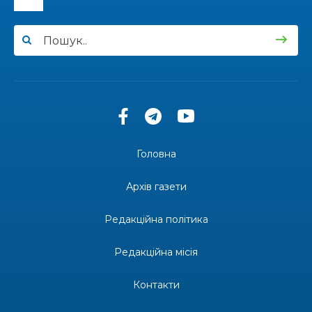
12:00
Бахмутські майстри представили Донеччину
на фестивалі «Молодий борщ – 2026»
30 чер
11:34
Частина ВПО більше не отримає житловий
ваучер: що зміниться з 1 серпня
30 чер
11:14
Бахмутська молодь досліджує Полтаву
30 чер
Головна
13:55
Солдат Ігор Ігорович Кравець, позивний
Батон, 11.02.2001 — 17.06.2024
29 чер
Архів газети
19:00
Внутрішнє переміщення в Україні: тест, який
держава досі провалює
Редакційна політика
27 чер
Редакційна місія
18:38
Майстер-клас «Троянди» для юних бахмутян
26 чер
Контакти
18:32
26 червня – день створення Бахмутської