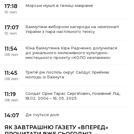
17:18
Морські мушлі в техніці макраме
10 лип
17:07
Бахмутяни вибороли нагороди на чемпіонаті
а
України з пара настільного тенісу
10 лип
газети
11:54
Юна бахмутянка Кіра Радченко долучилася
до унікального інклюзивного культурно-
08 лип
мистецького проєкту «КОЛО незламних»
ійна політика
11:45
Третій рік поспіль округ Салдус приймає
молодь із Бахмута
ійна місія
08 лип
11:19
Солдат Сірик Тарас Сергійович, позивний Лід,
ти
18.02. 2004 – 16. 05. 2025
08 лип
14:07
Де тчуться долі
06 лип
ЯК ЗАВТРАШНЮ ГАЗЕТУ «ВПЕРЕД»