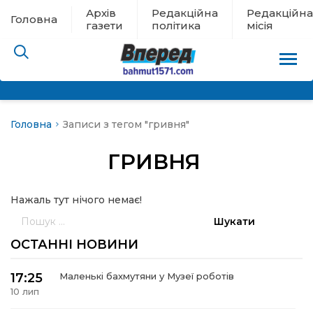
Архів
Редакційна
Редакційна
Головна
газети
політика
місія
Головна
Записи з тегом "гривня"
пам’яті
ГРИВНЯ
 в евакуації
Нажаль тут нічого немає!
льство
Пошук:
ні новини
ОСТАННІ НОВИНИ
цина
17:25
Маленькі бахмутяни у Музеї роботів
10 лип