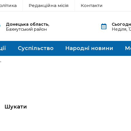
олітика
Редакційна місія
Контакти
Донецька область,
Сьогодні
Бахмутський район
Неділя, 
ції
Суспільство
Народні новини
М
"