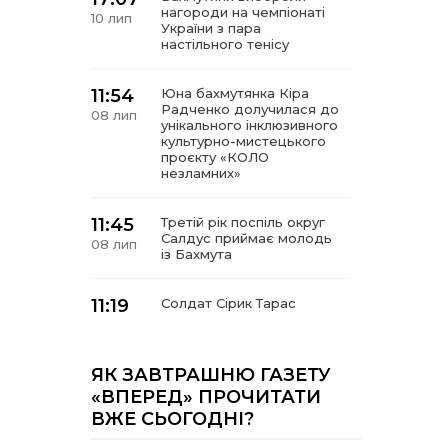
нагороди на чемпіонаті
10 лип
України з пара
настільного тенісу
11:54
Юна бахмутянка Кіра
Радченко долучилася до
08 лип
унікального інклюзивного
культурно-мистецького
проєкту «КОЛО
незламних»
11:45
Третій рік поспіль округ
Салдус приймає молодь
08 лип
із Бахмута
11:19
Солдат Сірик Тарас
Сергійович, позивний Лід,
08 лип
18.02. 2004 – 16. 05. 2025
ЯК ЗАВТРАШНЮ ГАЗЕТУ
14:07
Де тчуться долі
«ВПЕРЕД» ПРОЧИТАТИ
06 лип
ВЖЕ СЬОГОДНІ?