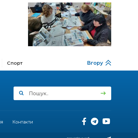
13:52
Бахмутяни у Полтаві
побували на концерті
06 лип
«Натхненні літом»
13:46
Частині ВПО можуть
призупинити виплати: що
06 лип
варто зробити
переселенцям
14:57
Чудова вовняна
акварель
Спорт
Вгору
03 лип
13:54
У Дніпрі з нагоди
утворення Донецької
03 лип
області відбулася
мистецька рефлексія
«Донеччина на мапі часу:
історія, що творить
майбутнє»
ія
Контакти
20:48
Солдат Юрій
Володимирович Капшук,
02 лип
позивний Бахмут,