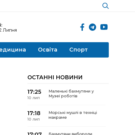
:
12 Липня
едицина
Освіта
Спорт
ОСТАННІ НОВИНИ
17:25
Маленькі бахмутяни у
Музеї роботів
10 лип
17:18
Морські мушлі в техніці
макраме
10 лип
17:07
Бахмутяни вибороли