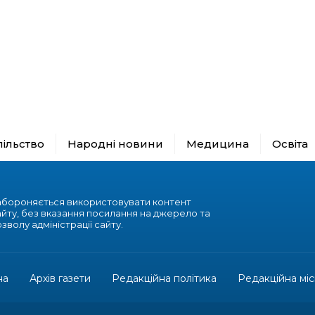
пільство
Народні новини
Медицина
Освіта
абороняється використовувати контент
айту, без вказання посилання на джерело та
зволу адміністрації сайту.
на
Архів газети
Редакційна політика
Редакційна міс