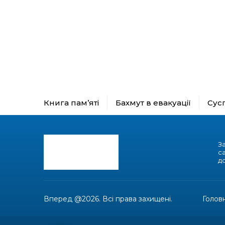
Книга пам’яті
Бахмут в евакуації
Сус
З
с
до
Вперед @2026. Всі права захищені.
Голов