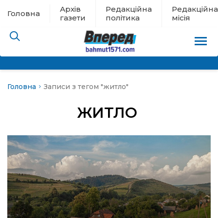
Архів
Редакційна
Редакційна
Головна
газети
політика
місія
Головна
Записи з тегом "житло"
пам’яті
ЖИТЛО
 в евакуації
льство
ні новини
цина