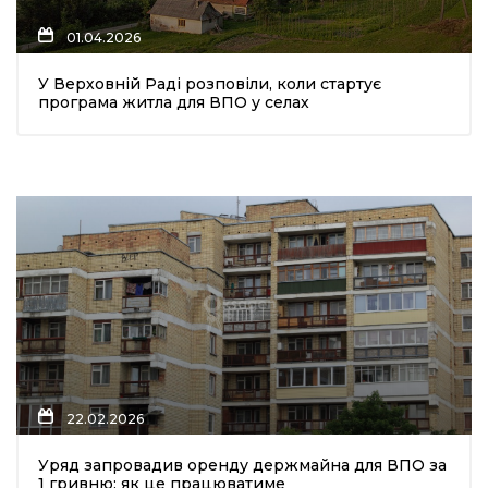
01.04.2026
У Верховній Раді розповіли, коли стартує
програма житла для ВПО у селах
а
газети
ійна політика
ійна місія
ти
22.02.2026
Уряд запровадив оренду держмайна для ВПО за
1 гривню: як це працюватиме