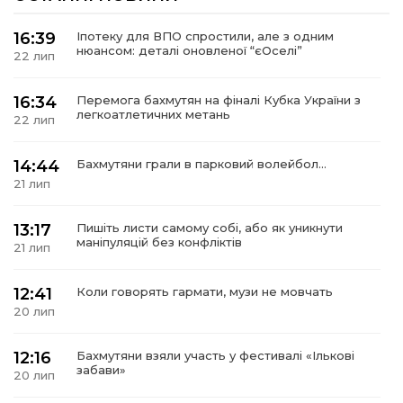
16:39
Іпотеку для ВПО спростили, але з одним
нюансом: деталі оновленої “єОселі”
22 лип
16:34
Перемога бахмутян на фіналі Кубка України з
легкоатлетичних метань
22 лип
14:44
Бахмутяни грали в парковий волейбол…
21 лип
13:17
Пишіть листи самому собі, або як уникнути
маніпуляцій без конфліктів
21 лип
12:41
Коли говорять гармати, музи не мовчать
20 лип
12:16
Бахмутяни взяли участь у фестивалі «Ількові
забави»
20 лип