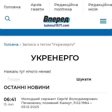
Архів
Редакційна
Редакційна
Головна
газети
політика
місія
Головна
Записи з тегом "Укренерго"
пам’яті
УКРЕНЕРГО
 в евакуації
Нажаль тут нічого немає!
льство
Пошук:
ні новини
ОСТАННІ НОВИНИ
цина
06:41
Молодший сержант Сергій Володимирович
Печененко, позивний Бахмут, 11.02.1984 –
15 лип
05.12.2025