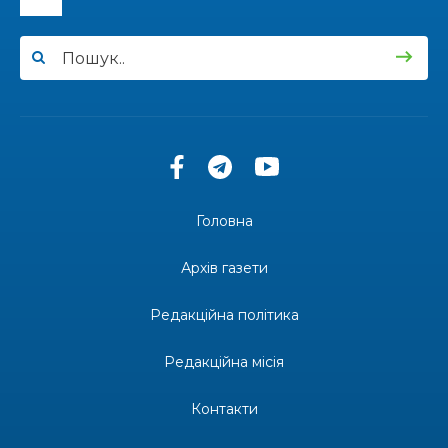
14:57
Чудова вовняна акварель
03 лип
13:54
У Дніпрі з нагоди утворення Донецької
області відбулася мистецька рефлексія
03 лип
«Донеччина на мапі часу: історія, що творить
майбутнє»
20:48
Солдат Юрій Володимирович Капшук,
позивний Бахмут, 28.02.1987 – 16.01.2026
02 лип
Головна
17:59
Бахмут танцює, Бахмут співає…
02 лип
Архів газети
12:00
Бахмутські майстри представили Донеччину
Редакційна політика
на фестивалі «Молодий борщ – 2026»
30 чер
Редакційна місія
11:34
Частина ВПО більше не отримає житловий
ваучер: що зміниться з 1 серпня
30 чер
Контакти