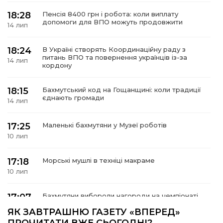
18:28
Пенсія 8400 грн і робота: коли виплату
допомоги для ВПО можуть продовжити
14 лип
18:24
В Україні створять Координаційну раду з
а
питань ВПО та повернення українців із-за
14 лип
кордону
газети
18:15
Бахмутський код на Гощанщині: коли традиції
єднають громади
14 лип
ійна політика
17:25
Маленькі бахмутяни у Музеї роботів
ійна місія
10 лип
ти
17:18
Морські мушлі в техніці макраме
10 лип
17:07
Бахмутяни вибороли нагороди на чемпіонаті
України з пара настільного тенісу
10 лип
ЯК ЗАВТРАШНЮ ГАЗЕТУ «ВПЕРЕД»