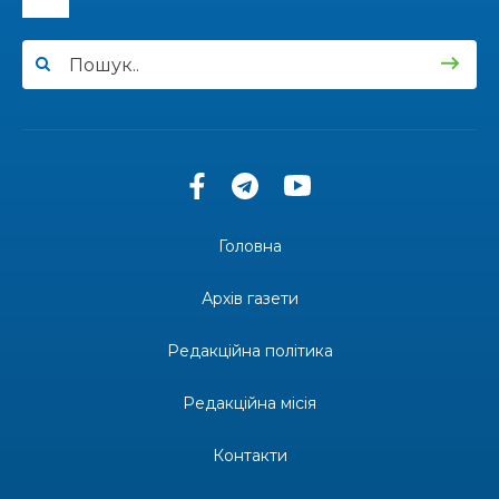
14:57
Чудова вовняна акварель
03 лип
13:54
У Дніпрі з нагоди утворення Донецької
області відбулася мистецька рефлексія
03 лип
«Донеччина на мапі часу: історія, що творить
майбутнє»
20:48
Солдат Юрій Володимирович Капшук,
позивний Бахмут, 28.02.1987 – 16.01.2026
02 лип
Головна
17:59
Бахмут танцює, Бахмут співає…
02 лип
Архів газети
12:00
Бахмутські майстри представили Донеччину
Редакційна політика
на фестивалі «Молодий борщ – 2026»
30 чер
Редакційна місія
11:34
Частина ВПО більше не отримає житловий
ваучер: що зміниться з 1 серпня
30 чер
Контакти