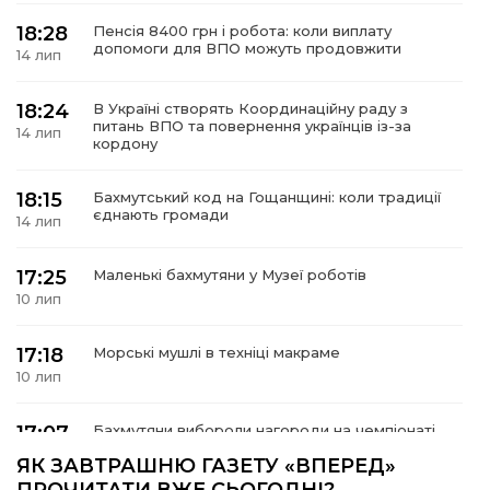
18:28
Пенсія 8400 грн і робота: коли виплату
допомоги для ВПО можуть продовжити
14 лип
18:24
В Україні створять Координаційну раду з
а
питань ВПО та повернення українців із-за
14 лип
кордону
газети
18:15
Бахмутський код на Гощанщині: коли традиції
єднають громади
14 лип
ійна політика
17:25
Маленькі бахмутяни у Музеї роботів
ійна місія
10 лип
ти
17:18
Морські мушлі в техніці макраме
10 лип
17:07
Бахмутяни вибороли нагороди на чемпіонаті
України з пара настільного тенісу
10 лип
ЯК ЗАВТРАШНЮ ГАЗЕТУ «ВПЕРЕД»