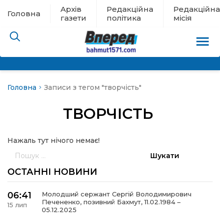
Архів
Редакційна
Редакційна
Головна
газети
політика
місія
Головна
Записи з тегом "творчість"
пам’яті
ТВОРЧІСТЬ
 в евакуації
Нажаль тут нічого немає!
льство
Пошук:
ні новини
ОСТАННІ НОВИНИ
цина
06:41
Молодший сержант Сергій Володимирович
Печененко, позивний Бахмут, 11.02.1984 –
15 лип
05.12.2025