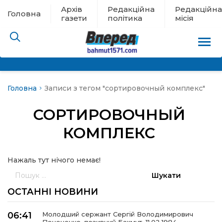
Архів
Редакційна
Редакційна
Головна
газети
політика
місія
Головна
Записи з тегом "сортировочный комплекс"
пам’яті
СОРТИРОВОЧНЫЙ
 в евакуації
КОМПЛЕКС
льство
Нажаль тут нічого немає!
Пошук:
ні новини
ОСТАННІ НОВИНИ
цина
06:41
Молодший сержант Сергій Володимирович