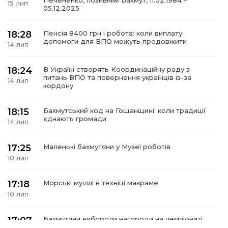
Печененко, позивний Бахмут, 11.02.1984 –
15 лип
05.12.2025
18:28
Пенсія 8400 грн і робота: коли виплату
допомоги для ВПО можуть продовжити
14 лип
а
18:24
В Україні створять Координаційну раду з
питань ВПО та повернення українців із-за
газети
14 лип
кордону
ійна політика
18:15
Бахмутський код на Гощанщині: коли традиції
єднають громади
14 лип
ійна місія
17:25
Маленькі бахмутяни у Музеї роботів
10 лип
ти
17:18
Морські мушлі в техніці макраме
10 лип
17:07
Бахмутяни вибороли нагороди на чемпіонаті
України з пара настільного тенісу