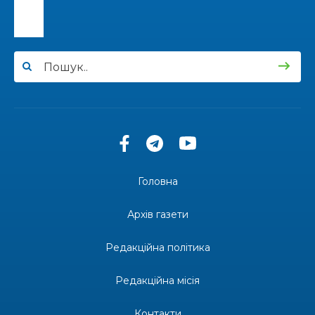
14:57
Чудова вовняна акварель
03 лип
13:54
У Дніпрі з нагоди утворення Донецької
області відбулася мистецька рефлексія
03 лип
«Донеччина на мапі часу: історія, що творить
майбутнє»
20:48
Солдат Юрій Володимирович Капшук,
позивний Бахмут, 28.02.1987 – 16.01.2026
02 лип
Головна
17:59
Бахмут танцює, Бахмут співає…
02 лип
Архів газети
12:00
Бахмутські майстри представили Донеччину
Редакційна політика
на фестивалі «Молодий борщ – 2026»
30 чер
Редакційна місія
11:34
Частина ВПО більше не отримає житловий
ваучер: що зміниться з 1 серпня
30 чер
Контакти