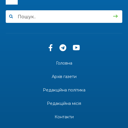
14:57
Чудова вовняна акварель
03 лип
13:54
У Дніпрі з нагоди утворення Донецької
області відбулася мистецька рефлексія
03 лип
«Донеччина на мапі часу: історія, що творить
майбутнє»
20:48
Солдат Юрій Володимирович Капшук,
позивний Бахмут, 28.02.1987 – 16.01.2026
02 лип
Головна
17:59
Бахмут танцює, Бахмут співає…
02 лип
Архів газети
12:00
Бахмутські майстри представили Донеччину
Редакційна політика
на фестивалі «Молодий борщ – 2026»
30 чер
Редакційна місія
11:34
Частина ВПО більше не отримає житловий
ваучер: що зміниться з 1 серпня
30 чер
Контакти