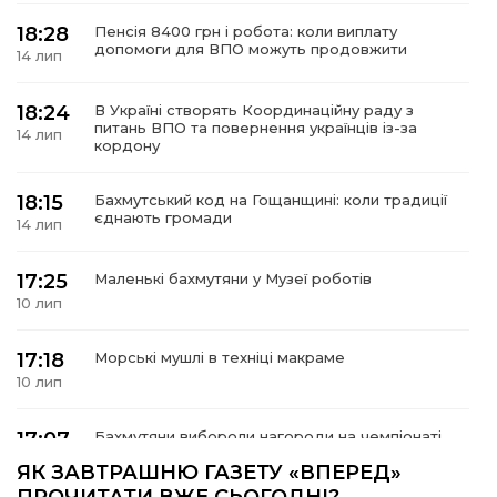
18:28
Пенсія 8400 грн і робота: коли виплату
допомоги для ВПО можуть продовжити
14 лип
18:24
В Україні створять Координаційну раду з
а
питань ВПО та повернення українців із-за
14 лип
кордону
газети
18:15
Бахмутський код на Гощанщині: коли традиції
єднають громади
14 лип
ійна політика
17:25
Маленькі бахмутяни у Музеї роботів
ійна місія
10 лип
ти
17:18
Морські мушлі в техніці макраме
10 лип
17:07
Бахмутяни вибороли нагороди на чемпіонаті
України з пара настільного тенісу
10 лип
ЯК ЗАВТРАШНЮ ГАЗЕТУ «ВПЕРЕД»