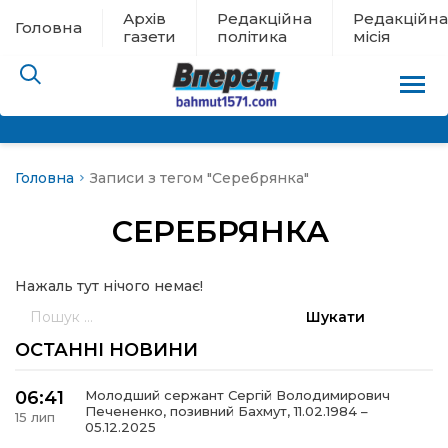
Архів
Редакційна
Редакційна
Головна
газети
політика
місія
Головна
Записи з тегом "Серебрянка"
пам’яті
СЕРЕБРЯНКА
 в евакуації
Нажаль тут нічого немає!
льство
Пошук:
ні новини
ОСТАННІ НОВИНИ
цина
06:41
Молодший сержант Сергій Володимирович
Печененко, позивний Бахмут, 11.02.1984 –
15 лип
05.12.2025