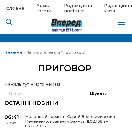
Архів
Редакційна
Редакційна
Головна
газети
політика
місія
Головна
Записи з тегом "приговор"
пам’яті
ПРИГОВОР
 в евакуації
Нажаль тут нічого немає!
льство
Пошук:
ні новини
ОСТАННІ НОВИНИ
цина
06:41
Молодший сержант Сергій Володимирович
Печененко, позивний Бахмут, 11.02.1984 –
15 лип
05.12.2025