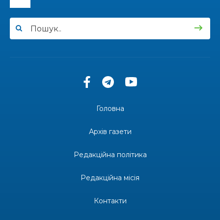
14:57
Чудова вовняна акварель
03 лип
13:54
У Дніпрі з нагоди утворення Донецької
області відбулася мистецька рефлексія
03 лип
«Донеччина на мапі часу: історія, що творить
майбутнє»
20:48
Солдат Юрій Володимирович Капшук,
позивний Бахмут, 28.02.1987 – 16.01.2026
02 лип
Головна
17:59
Бахмут танцює, Бахмут співає…
02 лип
Архів газети
12:00
Бахмутські майстри представили Донеччину
Редакційна політика
на фестивалі «Молодий борщ – 2026»
30 чер
Редакційна місія
11:34
Частина ВПО більше не отримає житловий
ваучер: що зміниться з 1 серпня
30 чер
Контакти