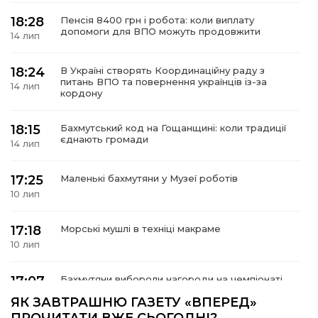
18:28
Пенсія 8400 грн і робота: коли виплату
допомоги для ВПО можуть продовжити
14 лип
18:24
В Україні створять Координаційну раду з
а
питань ВПО та повернення українців із-за
14 лип
кордону
газети
18:15
Бахмутський код на Гощанщині: коли традиції
єднають громади
14 лип
ійна політика
17:25
Маленькі бахмутяни у Музеї роботів
ійна місія
10 лип
ти
17:18
Морські мушлі в техніці макраме
10 лип
17:07
Бахмутяни вибороли нагороди на чемпіонаті
України з пара настільного тенісу
10 лип
ЯК ЗАВТРАШНЮ ГАЗЕТУ «ВПЕРЕД»