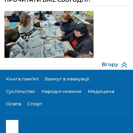
ПРОЧИТАТИ ВЖЕ СЬОГОДНІ?
11:54
Юна бахмутянка Кіра Радченко долучилася
до унікального інклюзивного культурно-
08 лип
мистецького проєкту «КОЛО незламних»
11:45
Третій рік поспіль округ Салдус приймає
молодь із Бахмута
08 лип
11:19
Солдат Сірик Тарас Сергійович, позивний Лід,
18.02. 2004 – 16. 05. 2025
08 лип
Вгору
14:07
Де тчуться долі
06 лип
Книга пам’яті
Бахмут в евакуації
Суспільство
Народні новини
Медицина
13:52
Бахмутяни у Полтаві побували на концерті
«Натхненні літом»
06 лип
Освіта
Спорт
13:46
Частині ВПО можуть призупинити виплати: що
варто зробити переселенцям
06 лип