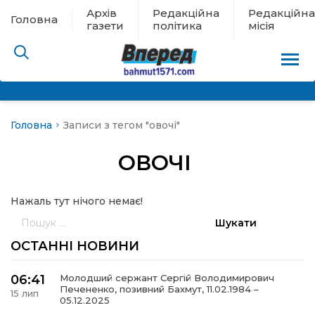
Архів
Редакційна
Редакційна
Головна
газети
політика
місія
Головна
Записи з тегом "овочі"
пам’яті
ОВОЧІ
 в евакуації
Нажаль тут нічого немає!
льство
Пошук:
ні новини
ОСТАННІ НОВИНИ
цина
06:41
Молодший сержант Сергій Володимирович
Печененко, позивний Бахмут, 11.02.1984 –
15 лип
05.12.2025