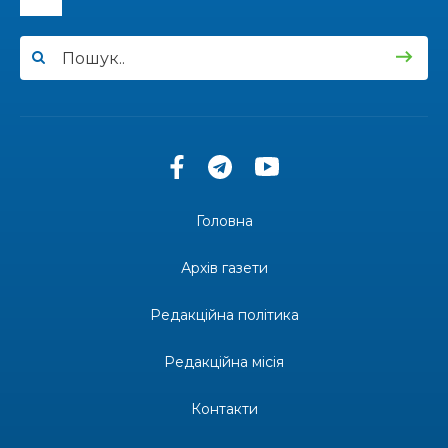
14:57
Чудова вовняна акварель
03 лип
13:54
У Дніпрі з нагоди утворення Донецької
області відбулася мистецька рефлексія
03 лип
«Донеччина на мапі часу: історія, що творить
майбутнє»
20:48
Солдат Юрій Володимирович Капшук,
позивний Бахмут, 28.02.1987 – 16.01.2026
02 лип
Головна
17:59
Бахмут танцює, Бахмут співає…
02 лип
Архів газети
12:00
Бахмутські майстри представили Донеччину
Редакційна політика
на фестивалі «Молодий борщ – 2026»
30 чер
Редакційна місія
11:34
Частина ВПО більше не отримає житловий
ваучер: що зміниться з 1 серпня
30 чер
Контакти