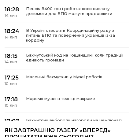
18:28
Пенсія 8400 грн і робота: коли виплату
допомоги для ВПО можуть продовжити
14 лип
18:24
В Україні створять Координаційну раду з
а
питань ВПО та повернення українців із-за
14 лип
кордону
газети
18:15
Бахмутський код на Гощанщині: коли традиції
єднають громади
14 лип
ійна політика
17:25
Маленькі бахмутяни у Музеї роботів
ійна місія
10 лип
ти
17:18
Морські мушлі в техніці макраме
10 лип
17:07
Бахмутяни вибороли нагороди на чемпіонаті
України з пара настільного тенісу
10 лип
ЯК ЗАВТРАШНЮ ГАЗЕТУ «ВПЕРЕД»