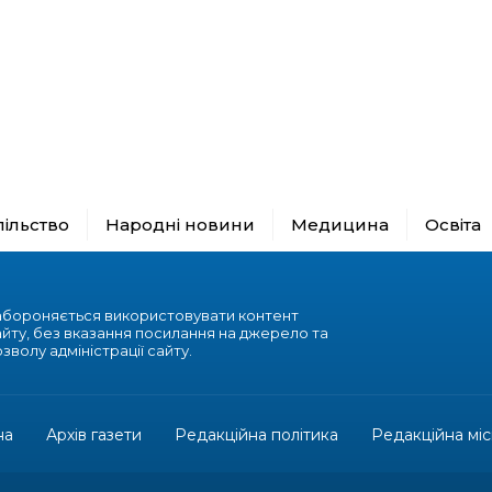
пільство
Народні новини
Медицина
Освіта
абороняється використовувати контент
айту, без вказання посилання на джерело та
зволу адміністрації сайту.
на
Архів газети
Редакційна політика
Редакційна міс