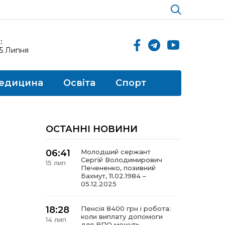
:
15 Липня
едицина
Освіта
Спорт
ОСТАННІ НОВИНИ
06:41
Молодший сержант
Сергій Володимирович
15 лип
Печененко, позивний
Бахмут, 11.02.1984 –
05.12.2025
18:28
Пенсія 8400 грн і робота:
коли виплату допомоги
14 лип
для ВПО можуть