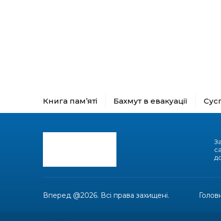
Книга пам’яті
Бахмут в евакуації
Сус
З
с
до
Вперед @2026. Всі права захищені.
Голов