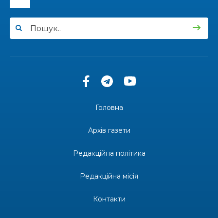
14:57
Чудова вовняна акварель
03 лип
13:54
У Дніпрі з нагоди утворення Донецької
області відбулася мистецька рефлексія
03 лип
«Донеччина на мапі часу: історія, що творить
майбутнє»
20:48
Солдат Юрій Володимирович Капшук,
позивний Бахмут, 28.02.1987 – 16.01.2026
02 лип
Головна
17:59
Бахмут танцює, Бахмут співає…
02 лип
Архів газети
12:00
Бахмутські майстри представили Донеччину
Редакційна політика
на фестивалі «Молодий борщ – 2026»
30 чер
Редакційна місія
11:34
Частина ВПО більше не отримає житловий
ваучер: що зміниться з 1 серпня
30 чер
Контакти