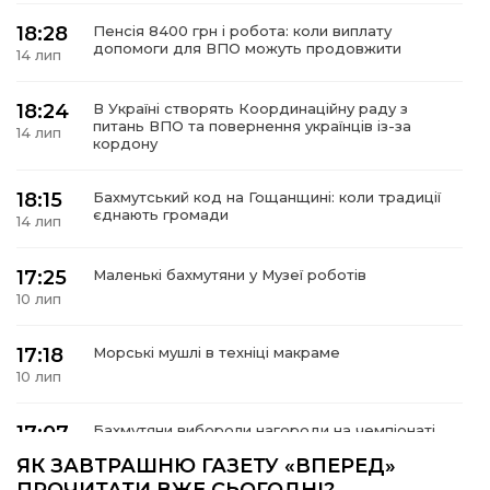
18:28
Пенсія 8400 грн і робота: коли виплату
допомоги для ВПО можуть продовжити
14 лип
18:24
В Україні створять Координаційну раду з
а
питань ВПО та повернення українців із-за
14 лип
кордону
газети
18:15
Бахмутський код на Гощанщині: коли традиції
єднають громади
14 лип
ійна політика
17:25
Маленькі бахмутяни у Музеї роботів
ійна місія
10 лип
ти
17:18
Морські мушлі в техніці макраме
10 лип
17:07
Бахмутяни вибороли нагороди на чемпіонаті
України з пара настільного тенісу
10 лип
ЯК ЗАВТРАШНЮ ГАЗЕТУ «ВПЕРЕД»