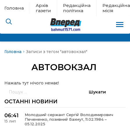
Архів
Редакційна
Редакційна
Головна
газети
політика
місія
Головна
Записи з тегом "автовокзал"
пам’яті
АВТОВОКЗАЛ
 в евакуації
Нажаль тут нічого немає!
льство
Пошук:
ні новини
ОСТАННІ НОВИНИ
цина
06:41
Молодший сержант Сергій Володимирович
Печененко, позивний Бахмут, 11.02.1984 –
15 лип
05.12.2025