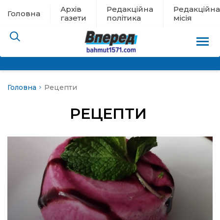
Архів
Редакційна
Редакційна
Головна
газети
політика
місія
Головна
Рецепти
пам’яті
РЕЦЕПТИ
 в евакуації
льство
ні новини
цина