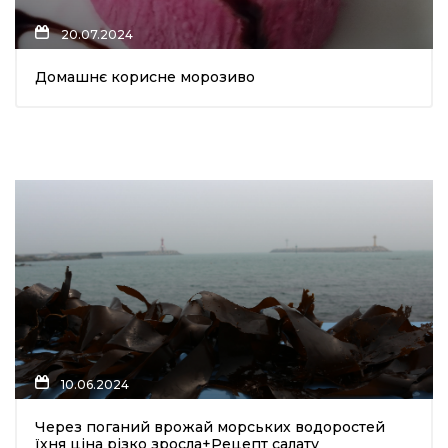
20.07.2024
Домашнє корисне морозиво
а
газети
ійна політика
ійна місія
ти
10.06.2024
Через поганий врожай морських водоростей
їхня ціна різко зросла+Рецепт салату