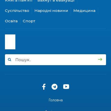
Книга пам’яті
Бахмут в евакуації
Борис Сергійович Вальх, видатний лікар,
28 лип
епідеміолог, зоолог
Суспільство
Народні новини
Медицина
13:19
Бахмутських медичних працівників привітали з
Освіта
Спорт
професійним святом
25 лип
13:10
Літо, враження, творчість
24 лип
14:38
Кабмін запровадив персональне фінансування
соцпослуг для ВПО: кошти надходитимуть на
23 лип
спецрахунки
16:39
Іпотеку для ВПО спростили, але з одним
нюансом: деталі оновленої “єОселі”
22 лип
16:34
Перемога бахмутян на фіналі Кубка України з
легкоатлетичних метань
22 лип
Головна
14:44
Бахмутяни грали в парковий волейбол…