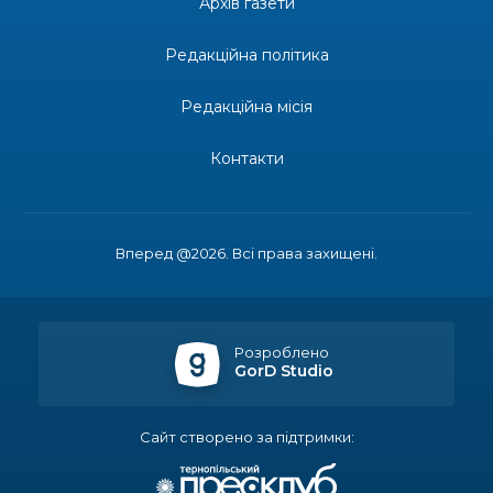
Архів газети
21 лип
Редакційна політика
13:17
Пишіть листи самому собі, або як уникнути
маніпуляцій без конфліктів
21 лип
Редакційна місія
12:41
Коли говорять гармати, музи не мовчать
Контакти
20 лип
12:16
Бахмутяни взяли участь у фестивалі «Ількові
забави»
20 лип
Вперед @2026. Всі права захищені.
20:28
Як юні бахмутяни Латвією подорожували
17 лип
Розроблено
GorD Studio
20:11
Політика у сфері ВПО переходить до
Мінрозвитку
17 лип
Сайт створено за підтримки:
16:12
Допомога має бути справедливою, – нардеп
розповів, навіщо оновили закон про права для
15 лип