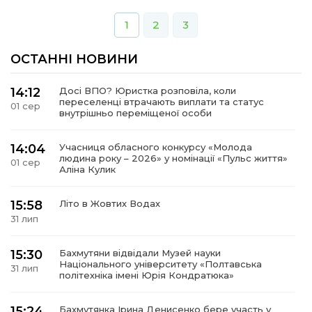
1
2
3
ОСТАННІ НОВИНИ
14:12
Досі ВПО? Юристка розповіла, коли
переселенці втрачають виплати та статус
01 сер
внутрішньо переміщеної особи
14:04
Учасниця обласного конкурсу «Молода
людина року – 2026» у номінації «Пульс життя»
01 сер
Аліна Кулик
15:58
Літо в Жовтих Водах
31 лип
15:30
Бахмутяни відвідали Музей науки
Національного університету «Полтавська
31 лип
політехніка імені Юрія Кондратюка»
15:24
Бахмутянка Ірина Денисенко бере участь у