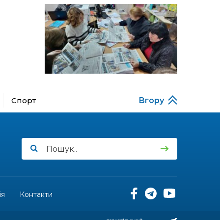
проєкту «КОЛО
незламних»
11:45
Третій рік поспіль округ
Салдус приймає молодь
08 лип
із Бахмута
11:19
Солдат Сірик Тарас
Сергійович, позивний Лід,
08 лип
18.02. 2004 – 16. 05. 2025
Спорт
Вгору
14:07
Де тчуться долі
06 лип
13:52
Бахмутяни у Полтаві
побували на концерті
06 лип
«Натхненні літом»
13:46
Частині ВПО можуть
призупинити виплати: що
ія
Контакти
06 лип
варто зробити
переселенцям