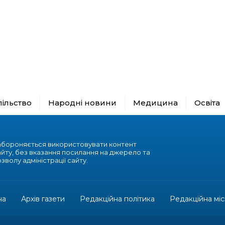
пільство
Народні новини
Медицина
Освіта
абороняється використовувати контент
айту, без вказання посилання на джерело та
зволу адміністрації сайту.
на
Архів газети
Редакційна політика
Редакційна міс