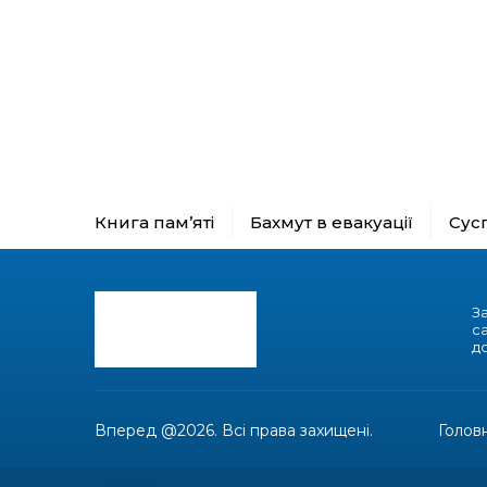
Книга пам’яті
Бахмут в евакуації
Сус
З
с
до
Вперед @2026. Всі права захищені.
Голов