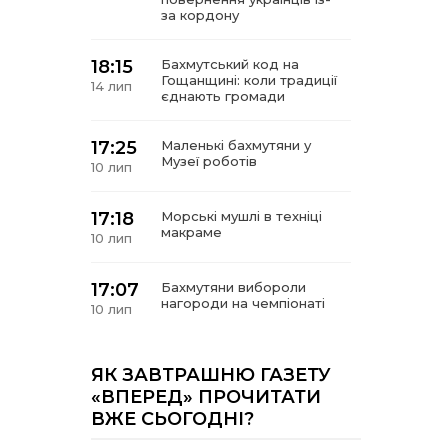
за кордону
18:15
Бахмутський код на
Гощанщині: коли традиції
14 лип
єднають громади
17:25
Маленькі бахмутяни у
Музеї роботів
10 лип
17:18
Морські мушлі в техніці
макраме
10 лип
17:07
Бахмутяни вибороли
нагороди на чемпіонаті
10 лип
України з пара
настільного тенісу
ЯК ЗАВТРАШНЮ ГАЗЕТУ
11:54
Юна бахмутянка Кіра
«ВПЕРЕД» ПРОЧИТАТИ
Радченко долучилася до
08 лип
ВЖЕ СЬОГОДНІ?
унікального інклюзивного
культурно-мистецького