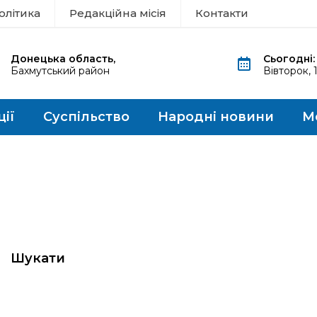
олітика
Редакційна місія
Контакти
Донецька область,
Сьогодні:
Бахмутський район
Вівторок, 
ції
Суспільство
Народні новини
М