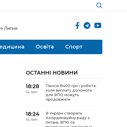
14 Липня
едицина
Освіта
Спорт
ОСТАННІ НОВИНИ
18:28
Пенсія 8400 грн і робота:
коли виплату допомоги
14 лип
для ВПО можуть
продовжити
18:24
В Україні створять
Координаційну раду з
14 лип
питань ВПО та
повернення українців із-