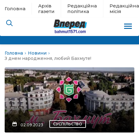
Архів
Редакційна
Редакційна
Головна
газети
політика
місія
Головна
Новини
пам’яті
З днем народження, любий Бахмуте!
 в евакуації
льство
ні новини
цина
СУСПІЛЬСТВО
02.09.2023