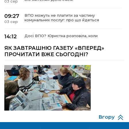
03 сер
09:27
ВПО можуть не платити за частину
комунальних послуг: про що йдеться
03 сер
14:12
Досі ВПО? Юристка розповіла, коли
переселенці втрачають виплати та статус
01 сер
внутрішньо переміщеної особи
ЯК ЗАВТРАШНЮ ГАЗЕТУ «ВПЕРЕД»
ПРОЧИТАТИ ВЖЕ СЬОГОДНІ?
14:04
Учасниця обласного конкурсу «Молода
людина року – 2026» у номінації «Пульс життя»
01 сер
Аліна Кулик
15:58
Літо в Жовтих Водах
31 лип
15:30
Бахмутяни відвідали Музей науки
Національного університету «Полтавська
31 лип
політехніка імені Юрія Кондратюка»
Вгору
15:24
Бахмутянка Ірина Денисенко бере участь у