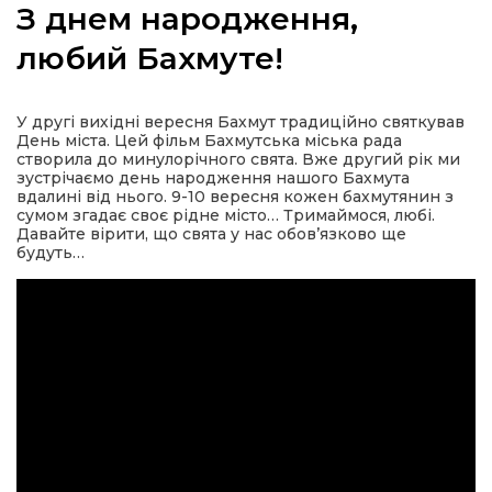
З днем народження,
любий Бахмуте!
а
У другі вихідні вересня Бахмут традиційно святкував
День міста. Цей фільм Бахмутська міська рада
створила до минулорічного свята. Вже другий рік ми
газети
зустрічаємо день народження нашого Бахмута
вдалині від нього. 9-10 вересня кожен бахмутянин з
сумом згадає своє рідне місто… Тримаймося, любі.
ійна політика
Давайте вірити, що свята у нас обов’язково ще
будуть…
ійна місія
ти