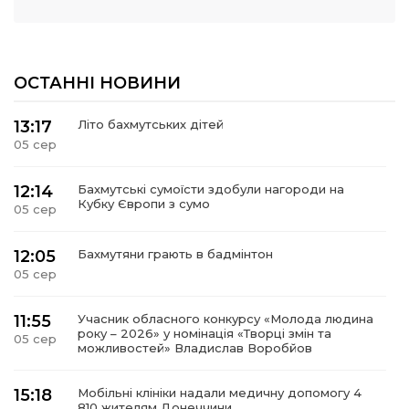
ОСТАННІ НОВИНИ
13:17
Літо бахмутських дітей
05 сер
12:14
Бахмутські сумоїсти здобули нагороди на
Кубку Європи з сумо
05 сер
12:05
Бахмутяни грають в бадмінтон
05 сер
11:55
Учасник обласного конкурсу «Молода людина
року – 2026» у номінація «Творці змін та
05 сер
можливостей» Владислав Воробйов
15:18
Мобільні клініки надали медичну допомогу 4
810 жителям Донеччини