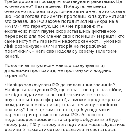
Треба дорізати громадян, доатакувати ракетами». Це
ж очевидно? Безперечно. По/друге, не менш
очевидно поставити зустрічне запитання: а хто сказав,
що Росія готова прийняти пропозицію та зупинитися?
Хто сказав, що РФ захоче погодитися на «Україна в
НАТО»? Хто гарантує, що РФ не продовжить
експансію після паузи, скориставшись фіктивною
перервою для посилення своїх позицій? Нарешті, хто
саме виступить гарантом недоторканності… умовної
лінії розмежування? Чи теорія не передбачає
практики?», – написав Подоляк у своєму Телеграм-
каналі.
Подоляк запитується – навіщо «озвучувати ці
дивовижні пропозиції, не пропонуючи жодних
гарантій?»
«Навіщо заохочувати РФ до подальших злочинів?
Навіщо гарантувати РФ, що вона … не програє війну,
не відповідатиме за воєнні злочини, не зазнає
внутрішньої трансформації, а зможе продовжувати
вкладатися в мілітаризацію та агресивну зовнішню
політику? І все це замість того, щоб усвідомити
нарешті три прописні істини: РФ абсолютно
недоговороспроможна та спробує обдурити в будь-
якому разі; РФ у такому вигляді лише масштабуватиме
ризики й намагатиметься реалізувати свої агресії;