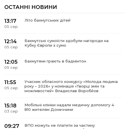
ОСТАННІ НОВИНИ
13:17
Літо бахмутських дітей
05 сер
12:14
Бахмутські сумоїсти здобули нагороди на
Кубку Європи з сумо
05 сер
12:05
Бахмутяни грають в бадмінтон
05 сер
11:55
Учасник обласного конкурсу «Молода людина
року – 2026» у номінація «Творці змін та
05 сер
можливостей» Владислав Воробйов
15:18
Мобільні клініки надали медичну допомогу 4
810 жителям Донеччини
03 сер
09:27
ВПО можуть не платити за частину