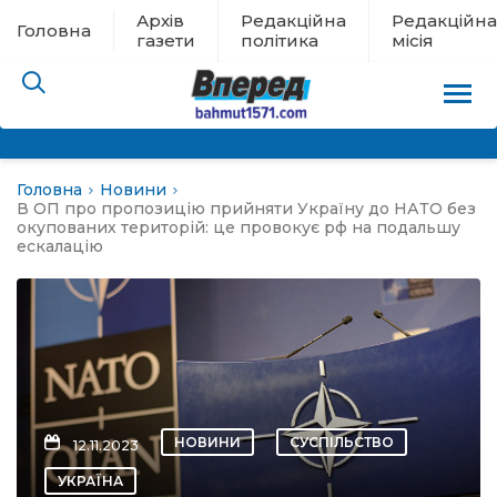
Архів
Редакційна
Редакційна
Головна
газети
політика
місія
Головна
Новини
пам’яті
В ОП про пропозицію прийняти Україну до НАТО без
окупованих територій: це провокує рф на подальшу
ескалацію
 в евакуації
льство
ні новини
цина
НОВИНИ
СУСПІЛЬСТВО
12.11.2023
УКРАЇНА