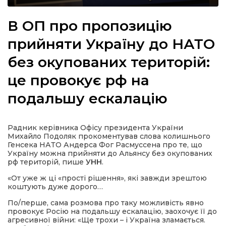
В ОП про пропозицію
прийняти Україну до НАТО
а
без окупованих територій:
це провокує рф на
газети
подальшу ескалацію
ійна політика
Радник керівника Офісу президента України
ійна місія
Михайло Подоляк прокоментував слова колишнього
Генсека НАТО Андерса Фог Расмуссена про те, що
Україну можна прийняти до Альянсу без окупованих
ти
рф територій, пише
УНН
.
«От уже ж ці «прості рішення», які завжди зрештою
коштують дуже дорого…
По/перше, сама розмова про таку можливість явно
провокує Росію на подальшу ескалацію, заохочує її до
агресивної війни: «Ще трохи – і Україна зламається.