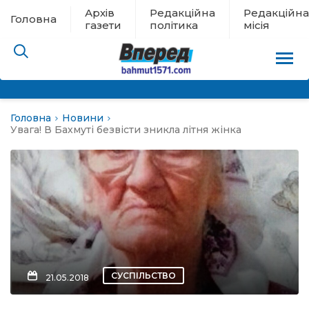
Архів
Редакційна
Редакційна
Головна
газети
політика
місія
Головна
Новини
пам’яті
Увага! В Бахмуті безвісти зникла літня жінка
 в евакуації
льство
ні новини
цина
СУСПІЛЬСТВО
21.05.2018