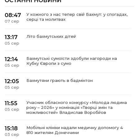
ОСТАННІ НОВИНИ
08:47
У кожного з нас тепер свій Бахмут: у спогадах,
серці та молитвах
07 сер
13:17
Літо бахмутських дітей
05 сер
12:14
Бахмутські сумоїсти здобули нагороди на
Кубку Європи з сумо
05 сер
12:05
Бахмутяни грають в бадмінтон
05 сер
11:55
Учасник обласного конкурсу «Молода людина
року – 2026» у номінація «Творці змін та
05 сер
можливостей» Владислав Воробйов
15:18
Мобільні клініки надали медичну допомогу 4
810 жителям Донеччини
03 сер