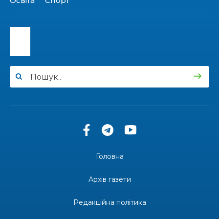
Освіта
Спорт
13:40
“Серпневі свята” – Клуб з народознавства
“Народний календар”
30 лип
13:33
Юні мешканці Бахмутської громади у Харкові
долучилися до проєкту «Радість у дитячих
30 лип
усмішках»
13:27
Інформація про фінансування матеріальної
допомоги мешканцям Бахмутської міської
30 лип
територіальної громади
14:37
«Дві музи» у Рівному: свято краси, мистецтва
та натхнення!
28 лип
Головна
14:31
Зустріч провідних спортсменів і тренерів
Донеччини
Архів газети
28 лип
Редакційна політика
14:23
Одна з найяскравіших постатей Бахмута –
Борис Сергійович Вальх, видатний лікар,
28 лип