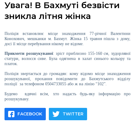
Увага! В Бахмуті безвісти
зникла літня жінка
а
Поліція встановлює місце знаходження 77-річної Валентини
Конохович, мешканки м. Бахмут. Жінка 15 травня пішла з дому,
досі її місце перебування нікому не відоме.
газети
Прикмети розшукуваної
: зріст приблизно 155-160 см, худорлявої
статури, волосся сиве. Була одягнена в халат синього кольору та
ійна політика
платок.
Поліція звертається до громадян: кому відомо місце знаходження
ійна місія
розшукуваної, прохання повідомити до Бахмутського відділу
поліції за телефоном 0504733055 або ж на лінію “102”.
Будемо вдячні всім, хто надасть будь-яку інформацію про
ти
розшукувану.
FACEBOOK
TWITTER