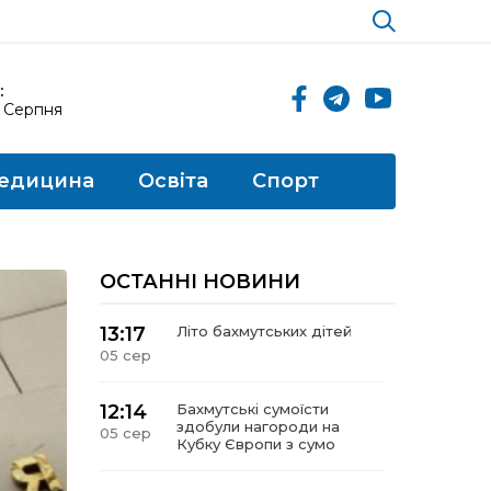
:
5 Серпня
едицина
Освіта
Спорт
ОСТАННІ НОВИНИ
13:17
Літо бахмутських дітей
05 сер
12:14
Бахмутські сумоїсти
здобули нагороди на
05 сер
Кубку Європи з сумо