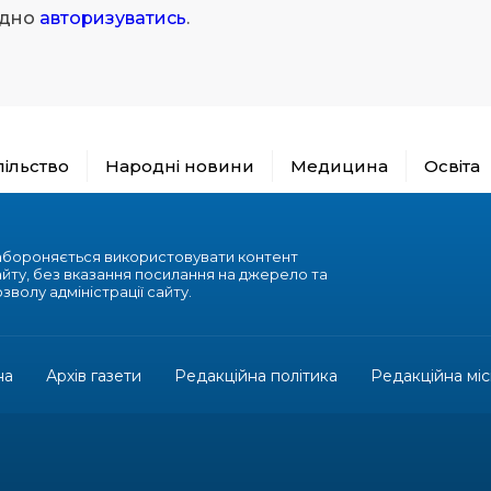
ідно
авторизуватись
.
пільство
Народні новини
Медицина
Освіта
абороняється використовувати контент
айту, без вказання посилання на джерело та
зволу адміністрації сайту.
на
Архів газети
Редакційна політика
Редакційна міс