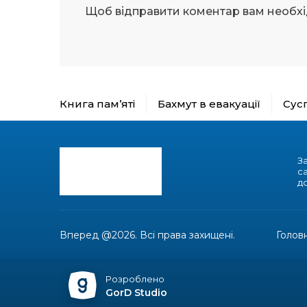
Щоб відправити коментар вам необх
Книга пам’яті
Бахмут в евакуації
Сус
З
с
до
Вперед @2026. Всі права захищені.
Голов
Розроблено
GorD Studio