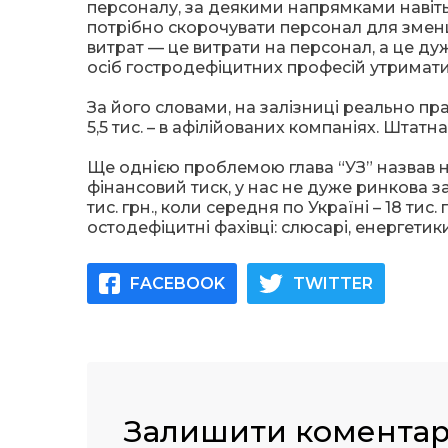
персоналу, за деякими напрямками навіть 
потрібно скорочувати персонал для змен
витрат — це витрати на персонал, а це ду
осіб гостродефіцитних професій утримати з
За його словами, на залізниці реально пра
5,5 тис. – в афілійованих компаніях. Штатн
Ще однією проблемою глава “УЗ” назвав н
фінансовий тиск, у нас не дуже ринкова за
тис. грн., коли середня по Україні – 18 т
остодефіцитні фахівці: слюсарі, енергетик
FACEBOOK
TWITTER
Залишити комента