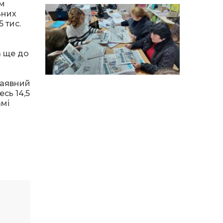
особи
ам
ьних
 тис.
14:04
Учасниця обласного
конкурсу «Молода
01 сер
людина року – 2026» у
номінації «Пульс життя»
а ще до
Аліна Кулик
15:58
Літо в Жовтих Водах
наявний
31 лип
сь 14,5
амі
15:30
Бахмутяни відвідали
Музей науки
31 лип
Національного
університету
«Полтавська політехніка
імені Юрія Кондратюка»
15:24
Бахмутянка Ірина
Денисенко бере участь у
31 лип
конкурсі «Молода
людина року – 2026»