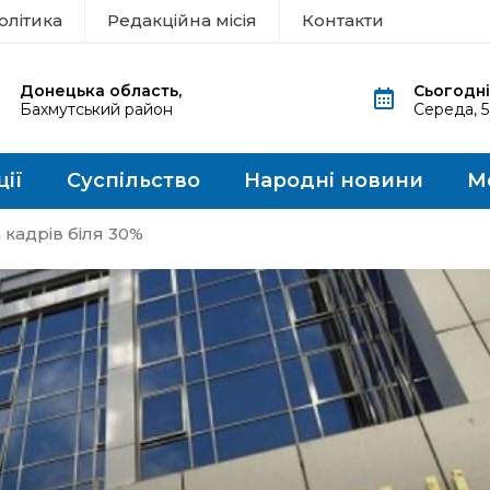
олітика
Редакційна місія
Контакти
Донецька область,
Сьогодні
Бахмутський район
Середа, 
ції
Суспільство
Народні новини
М
 кадрів біля 30%