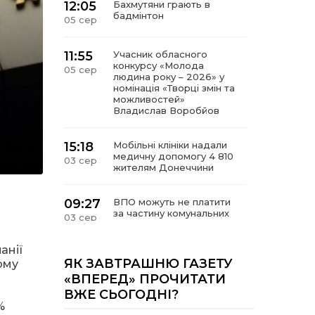
12:05
Бахмутяни грають в
бадмінтон
05 сер
11:55
Учасник обласного
конкурсу «Молода
05 сер
людина року – 2026» у
номінація «Творці змін та
можливостей»
Владислав Воробйов
15:18
Мобільні клініки надали
медичну допомогу 4 810
03 сер
жителям Донеччини
09:27
ВПО можуть не платити
за частину комунальних
03 сер
послуг: про що йдеться
анії
14:12
Досі ВПО? Юристка
ЯК ЗАВТРАШНЮ ГАЗЕТУ
ому
розповіла, коли
01 сер
«ВПЕРЕД» ПРОЧИТАТИ
переселенці втрачають
ВЖЕ СЬОГОДНІ?
виплати та статус
внутрішньо переміщеної
%