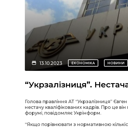
13.10.2023
ЕКОНОМІКА
НОВИНИ
“Укрзалізниця”. Нестача
Голова правління АТ “Укрзалізниця” Євге
нестачу кваліфікованих кадрів. Про це в
форумі, повідомляє Укрінформ.
“Якщо порівнювати з нормативною кількіс