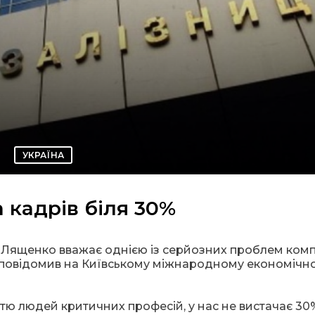
УКРАЇНА
 кадрів біля 30%
н Лященко вважає однією із серйозних проблем комп
ін повідомив на Київському міжнародному економічн
тю людей критичних професій, у нас не вистачає 30