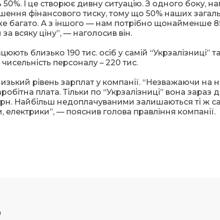
50%. І це створює дивну ситуацію. З одного боку, н
шення фінансового тиску, тому що 50% наших загал
же багато. А з іншого — нам потрібно щонайменше 85
а всяку ціну”, — наголосив він.
цюють близько 190 тис. осіб у самій “Укрзалізниці” т
а чисельність персоналу – 220 тис.
изький рівень зарплат у компанії. “Незважаючи на 
робітна плата. Тільки по “Укрзалізниці” вона зараз де
ис. грн. Найбільш недоплачуваними залишаються ті ж с
и, електрики”, — пояснив голова правління компанії.
р