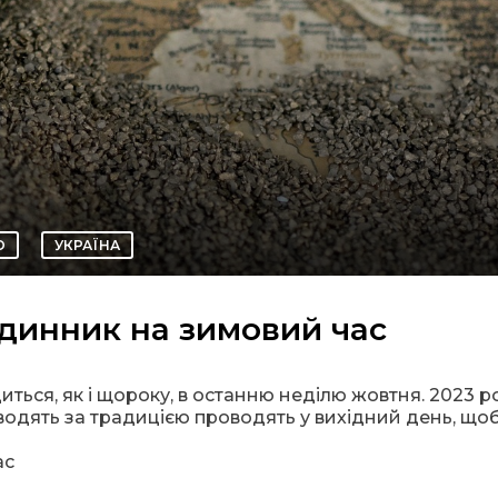
О
УКРАЇНА
одинник на зимовий час
ться, як і щороку, в останню неділю жовтня. 2023 р
водять за традицією проводять у вихідний день, щоб
ас