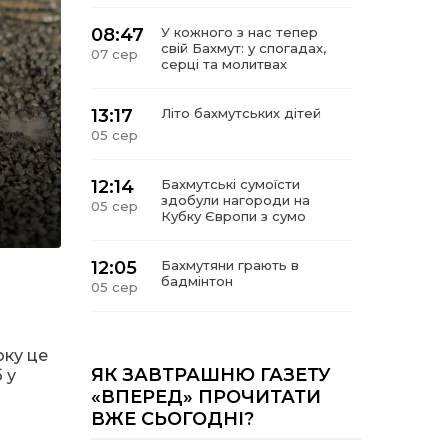
08:47
У кожного з нас тепер
свій Бахмут: у спогадах,
07 сер
серці та молитвах
13:17
Літо бахмутських дітей
05 сер
12:14
Бахмутські сумоїсти
здобули нагороди на
05 сер
Кубку Європи з сумо
12:05
Бахмутяни грають в
бадмінтон
05 сер
11:55
Учасник обласного
конкурсу «Молода
оку це
05 сер
людина року – 2026» у
ЯК ЗАВТРАШНЮ ГАЗЕТУ
 у
номінація «Творці змін та
«ВПЕРЕД» ПРОЧИТАТИ
можливостей»
ВЖЕ СЬОГОДНІ?
Владислав Воробйов