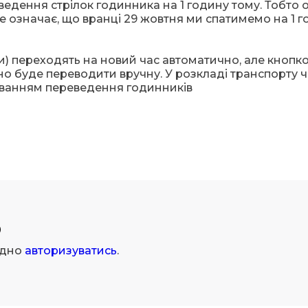
едення стрілок годинника на 1 годину тому. Тобто о
Це означає, що вранці 29 жовтня ми спатимемо на 1 
и) переходять на новий час автоматично, але кнопко
о буде переводити вручну. У розкладі транспорту ч
хуванням переведення годинників
р
ідно
авторизуватись
.