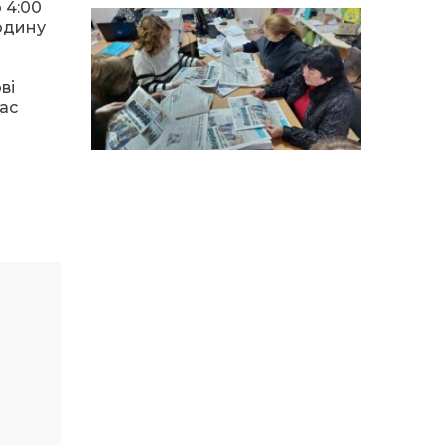
 4:00
15:18
Мобільні клініки надали
годину
медичну допомогу 4 810
03 сер
жителям Донеччини
ві
09:27
ВПО можуть не платити
ас
за частину комунальних
03 сер
послуг: про що йдеться
14:12
Досі ВПО? Юристка
розповіла, коли
01 сер
переселенці втрачають
виплати та статус
внутрішньо переміщеної
особи
14:04
Учасниця обласного
конкурсу «Молода
01 сер
людина року – 2026» у
номінації «Пульс життя»
Аліна Кулик
15:58
Літо в Жовтих Водах
31 лип