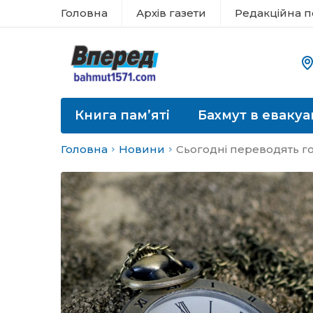
Головна
Архів газети
Редакційна п
Книга пам’яті
Бахмут в евакуа
Головна
Новини
Сьогодні переводять г