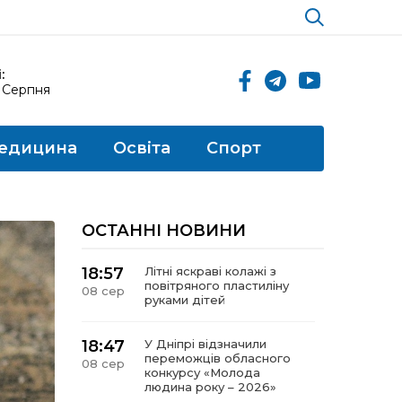
:
9 Серпня
едицина
Освіта
Спорт
ОСТАННІ НОВИНИ
18:57
Літні яскраві колажі з
повітряного пластиліну
08 сер
руками дітей
18:47
У Дніпрі відзначили
переможців обласного
08 сер
конкурсу «Молода
людина року – 2026»