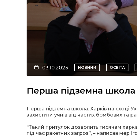
03.10.2023
НОВИНИ
ОСВІТА
Перша підземна школа 
Перша підземна школа. Харків на сході Ук
захистити учнів від частих бомбових та рак
“Такий притулок дозволить тисячам харкі
під час ракетних загроз”, – написав мер І