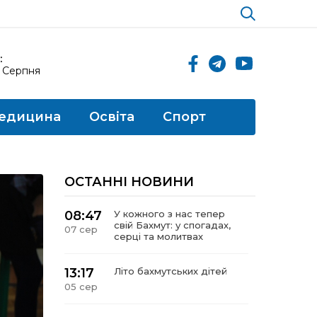
:
8 Серпня
едицина
Освіта
Спорт
ОСТАННІ НОВИНИ
08:47
У кожного з нас тепер
свій Бахмут: у спогадах,
07 сер
серці та молитвах
13:17
Літо бахмутських дітей
05 сер