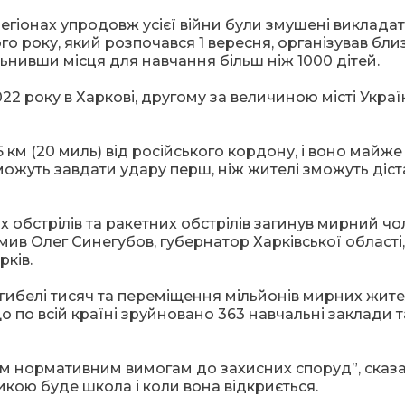
регіонах упродовж усієї війни були змушені виклада
о року, який розпочався 1 вересня, організував бли
ільнивши місця для навчання більш ніж 1000 дітей.
22 року в Харкові, другому за величиною місті Украї
 км (20 миль) від російського кордону, і воно майж
 можуть завдати удару перш, ніж жителі зможуть діс
 обстрілів та ракетних обстрілів загинув мирний чол
ив Олег Синегубов, губернатор Харківської області,
рків.
агибелі тисяч та переміщення мільйонів мирних жител
о по всій країні зруйновано 363 навчальні заклади т
м нормативним вимогам до захисних споруд”, сказ
икою буде школа і коли вона відкриється.