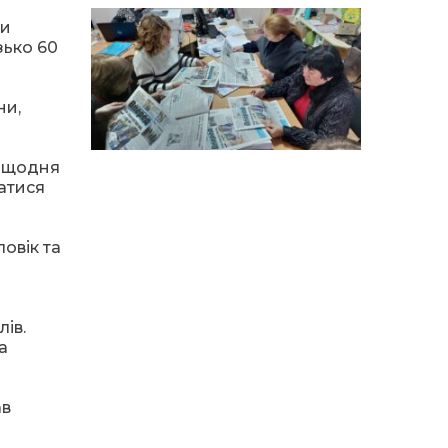
14:12
Досі ВПО? Юристка
розповіла, коли
01 сер
ти
переселенці втрачають
зько 60
виплати та статус
внутрішньо переміщеної
особи
ни,
14:04
Учасниця обласного
конкурсу «Молода
01 сер
людина року – 2026» у
е щодня
номінації «Пульс життя»
татися
Аліна Кулик
15:58
Літо в Жовтих Водах
овік та
31 лип
15:30
Бахмутяни відвідали
ів.
Музей науки
31 лип
а
Національного
університету
«Полтавська політехніка
імені Юрія Кондратюка»
ав
15:24
Бахмутянка Ірина