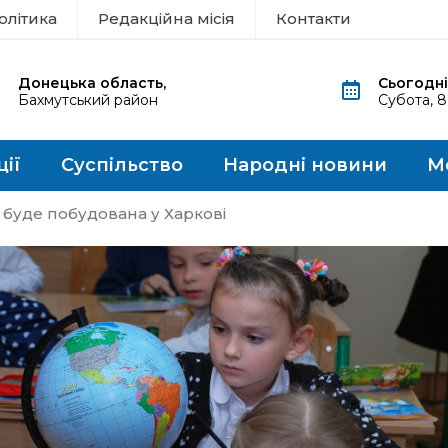
олітика
Редакційна місія
Контакти
Донецька область,
Сьогодні
Бахмутський район
Субота, 
ції
Суспільство
Народні новини
М
буде побудована у Харкові