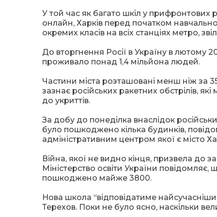
У той час як багато шкіл у прифронтових 
онлайн, Харків перед початком навчальног
окремих класів на всіх станціях метро, зв
До вторгнення Росії в Україну в лютому 20
проживало понад 1,4 мільйона людей.
Частини міста розташовані менш ніж за 35
зазнає російських ракетних обстрілів, які
до укриттів.
За добу до понеділка внаслідок російських
було пошкоджено кілька будинків, повідом
адміністративним центром якої є місто Ха
Війна, якої не видно кінця, призвела до з
Міністерство освіти України повідомляє, щ
пошкоджено майже 3800.
Нова школа “відповідатиме найсучасніши
Терехов. Поки не було ясно, наскільки вел