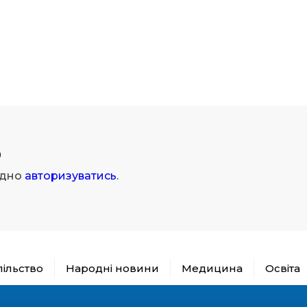
р
ідно
авторизуватись
.
пільство
Народні новини
Медицина
Освіта