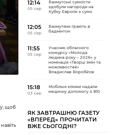
12:14
Бахмутські сумоїсти
здобули нагороди на
05 сер
Кубку Європи з сумо
12:05
Бахмутяни грають в
бадмінтон
05 сер
11:55
Учасник обласного
конкурсу «Молода
05 сер
людина року – 2026» у
номінація «Творці змін та
можливостей»
Владислав Воробйов
15:18
Мобільні клініки надали
медичну допомогу 4 810
03 сер
жителям Донеччини
у, щоб
09:27
ВПО можуть не платити
ЯК ЗАВТРАШНЮ ГАЗЕТУ
за частину комунальних
03 сер
«ВПЕРЕД» ПРОЧИТАТИ
послуг: про що йдеться
навіть
ВЖЕ СЬОГОДНІ?