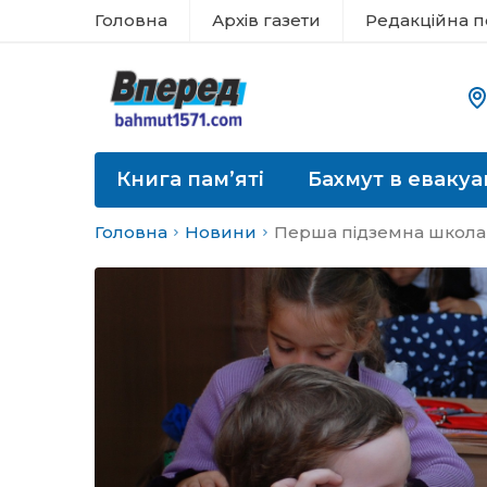
Головна
Архів газети
Редакційна п
Книга пам’яті
Бахмут в евакуа
Головна
Новини
Перша підземна школа 