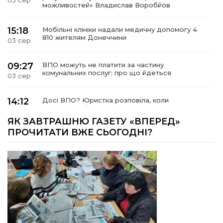
05 сер
можливостей» Владислав Воробйов
15:18
Мобільні клініки надали медичну допомогу 4
810 жителям Донеччини
03 сер
09:27
ВПО можуть не платити за частину
комунальних послуг: про що йдеться
03 сер
14:12
Досі ВПО? Юристка розповіла, коли
переселенці втрачають виплати та статус
01 сер
внутрішньо переміщеної особи
ЯК ЗАВТРАШНЮ ГАЗЕТУ «ВПЕРЕД»
ПРОЧИТАТИ ВЖЕ СЬОГОДНІ?
14:04
Учасниця обласного конкурсу «Молода
людина року – 2026» у номінації «Пульс життя»
01 сер
Аліна Кулик
15:58
Літо в Жовтих Водах
31 лип
15:30
Бахмутяни відвідали Музей науки