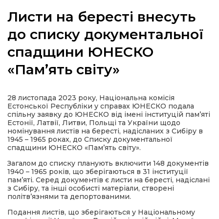
Листи на бересті внесуть
до списку документальної
спадщини ЮНЕСКО
а
«Пам’ять світу»
газети
28 листопада 2023 року, Національна комісія
ійна політика
Естонської Республіки у справах ЮНЕСКО подала
спільну заявку до ЮНЕСКО від імені інституцій пам’яті
Естонії, Латвії, Литви, Польщі та України щодо
ійна місія
номінування листів на бересті, надісланих з Сибіру в
1945 – 1965 роках, до Списку документальної
спадщини ЮНЕСКО «Пам’ять світу».
ти
Загалом до списку планують включити 148 документів
1940 – 1965 років, що зберігаються в 31 інституції
пам’яті. Серед документів є листи на бересті, надіслані
з Сибіру, та інші особисті матеріали, створені
політв’язнями та депортованими.
Подання листів, що зберігаються у Національному