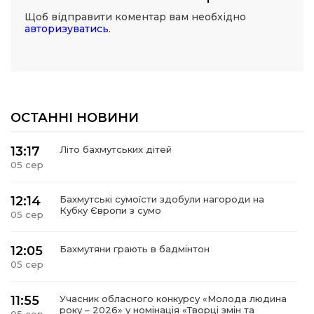
Щоб відправити коментар вам необхідно
авторизуватись
.
ОСТАННІ НОВИНИ
13:17
Літо бахмутських дітей
05 сер
12:14
Бахмутські сумоїсти здобули нагороди на
Кубку Європи з сумо
05 сер
12:05
Бахмутяни грають в бадмінтон
05 сер
11:55
Учасник обласного конкурсу «Молода людина
року – 2026» у номінація «Творці змін та