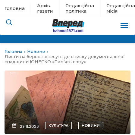
Архів
Редакційна
Редакційна
Головна
газети
політика
місія
Головна
Новини
пам’яті
Листи на бересті внесуть до списку документальної
спадщини ЮНЕСКО «Пам’ять світу»
 в евакуації
льство
ні новини
цина
КУЛЬТУРА
НОВИНИ
29.11.2023