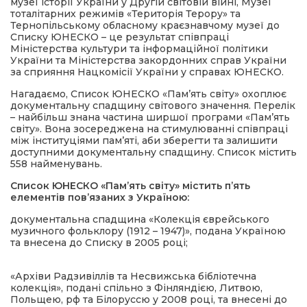
музеї історії України у Другій світовій війні, Музеї
тоталітарних режимів «Територія Терору» та
Тернопільському обласному краєзнавчому музеї до
Списку ЮНЕСКО – це результат співпраці
Міністерства культури та інформаційної політики
України та Міністерства закордонних справ України
за сприяння Нацкомісії України у справах ЮНЕСКО.
Нагадаємо, Список ЮНЕСКО «Пам’ять світу» охоплює
документальну спадщину світового значення. Перелік
– найбільш знана частина ширшої програми «Пам’ять
світу». Вона зосереджена на стимулюванні співпраці
між інституціями пам’яті, аби зберегти та залишити
доступними документальну спадщину. Список містить
558 найменувань.
Список ЮНЕСКО «Пам’ять світу» містить п’ять
елементів пов’язаних з Україною:
документальна спадщина «Колекція єврейського
музичного фольклору (1912 – 1947)», подана Україною
та внесена до Списку в 2005 році;
«Архіви Радзивіллів та Несвижська бібліотечна
колекція», подані спільно з Фінляндією, Литвою,
Польщею, рф та Білоруссю у 2008 році, та внесені до