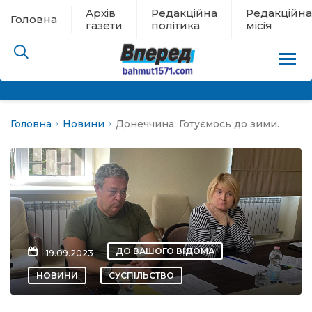
Архів
Редакційна
Редакційна
Головна
газети
політика
місія
Головна
Новини
Донеччина. Готуємось до зими.
пам’яті
 в евакуації
льство
ні новини
ДО ВАШОГО ВІДОМА
19.09.2023
цина
НОВИНИ
СУСПІЛЬСТВО