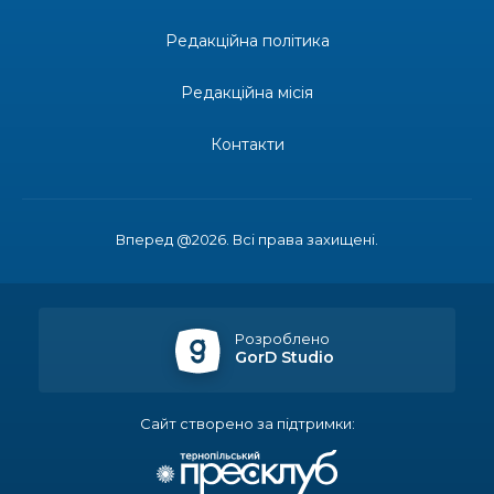
Редакційна політика
14:37
«Дві музи» у Рівному: свято краси, мистецтва
та натхнення!
28 лип
Редакційна місія
14:31
Зустріч провідних спортсменів і тренерів
Донеччини
Контакти
28 лип
14:23
Одна з найяскравіших постатей Бахмута –
Борис Сергійович Вальх, видатний лікар,
28 лип
епідеміолог, зоолог
Вперед @2026. Всі права захищені.
13:19
Бахмутських медичних працівників привітали з
професійним святом
25 лип
Розроблено
GorD Studio
13:10
Літо, враження, творчість
24 лип
Сайт створено за підтримки:
14:38
Кабмін запровадив персональне фінансування
соцпослуг для ВПО: кошти надходитимуть на
23 лип
спецрахунки