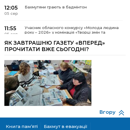
12:05
Бахмутяни грають в бадмінтон
05 сер
11:55
Учасник обласного конкурсу «Молода людина
року – 2026» у номінація «Творці змін та
05 сер
можливостей» Владислав Воробйов
ЯК ЗАВТРАШНЮ ГАЗЕТУ «ВПЕРЕД»
ПРОЧИТАТИ ВЖЕ СЬОГОДНІ?
15:18
Мобільні клініки надали медичну допомогу 4
810 жителям Донеччини
03 сер
09:27
ВПО можуть не платити за частину
комунальних послуг: про що йдеться
03 сер
14:12
Досі ВПО? Юристка розповіла, коли
переселенці втрачають виплати та статус
01 сер
внутрішньо переміщеної особи
Вгору
14:04
Учасниця обласного конкурсу «Молода
людина року – 2026» у номінації «Пульс життя»
01 сер
Аліна Кулик
Книга пам’яті
Бахмут в евакуації