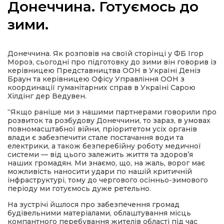
Донеччина. Готуємось до
зими.
а
Донеччина. Як розповів на своїй сторінці у ФБ Ігор
Мороз, сьогодні про підготовку до зими він говорив із
керівницею Представництва ООН в Україні Деніз
газети
Браун та керівницею Офісу Управління ООН з
координації гуманітарних справ в Україні Сарою
Хілдінг дер Ведувен.
ійна політика
“Якщо раніше ми з нашими партнерами говорили про
розвиток та розбудову Донеччини, то зараз, в умовах
повномасштабної війни, пріоритетом усіх органів
ійна місія
влади є забезпечити стале постачання води та
електрики, а також безперебійну роботу медичної
системи — від цього залежить життя та здоров’я
ти
наших громадян. Ми знаємо, що, на жаль, ворог має
можливість наносити удари по нашій критичній
інфраструктурі, тому до чергового осінньо-зимового
періоду ми готуємось дуже ретельно.
На зустрічі йшлося про забезпечення громад
будівельними матеріалами, облаштування місць
компантного перебування жителів області під час