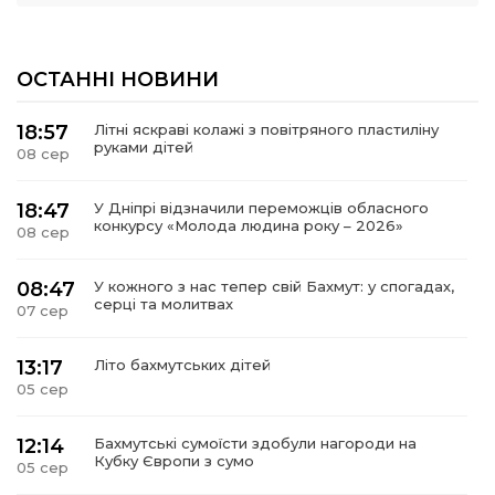
ОСТАННІ НОВИНИ
18:57
Літні яскраві колажі з повітряного пластиліну
руками дітей
08 сер
18:47
У Дніпрі відзначили переможців обласного
конкурсу «Молода людина року – 2026»
08 сер
08:47
У кожного з нас тепер свій Бахмут: у спогадах,
серці та молитвах
07 сер
13:17
Літо бахмутських дітей
05 сер
12:14
Бахмутські сумоїсти здобули нагороди на
Кубку Європи з сумо
05 сер