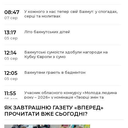
08:47
У кожного з нас тепер свій Бахмут: у спогадах,
серці та молитвах
07 сер
13:17
Літо бахмутських дітей
05 сер
12:14
Бахмутські сумоїсти здобули нагороди на
Кубку Європи з сумо
05 сер
12:05
Бахмутяни грають в бадмінтон
05 сер
11:55
Учасник обласного конкурсу «Молода людина
року – 2026» у номінація «Творці змін та
05 сер
можливостей» Владислав Воробйов
ЯК ЗАВТРАШНЮ ГАЗЕТУ «ВПЕРЕД»
ПРОЧИТАТИ ВЖЕ СЬОГОДНІ?
15:18
Мобільні клініки надали медичну допомогу 4
810 жителям Донеччини
03 сер