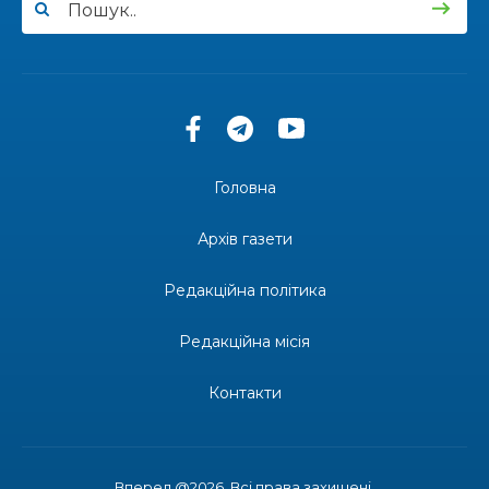
13:40
“Серпневі свята” – Клуб з народознавства
“Народний календар”
30 лип
13:33
Юні мешканці Бахмутської громади у Харкові
долучилися до проєкту «Радість у дитячих
30 лип
усмішках»
Головна
13:27
Інформація про фінансування матеріальної
допомоги мешканцям Бахмутської міської
30 лип
Архів газети
територіальної громади
Редакційна політика
14:37
«Дві музи» у Рівному: свято краси, мистецтва
та натхнення!
28 лип
Редакційна місія
14:31
Зустріч провідних спортсменів і тренерів
Донеччини
Контакти
28 лип
14:23
Одна з найяскравіших постатей Бахмута –
Борис Сергійович Вальх, видатний лікар,
28 лип
епідеміолог, зоолог
Вперед @2026. Всі права захищені.