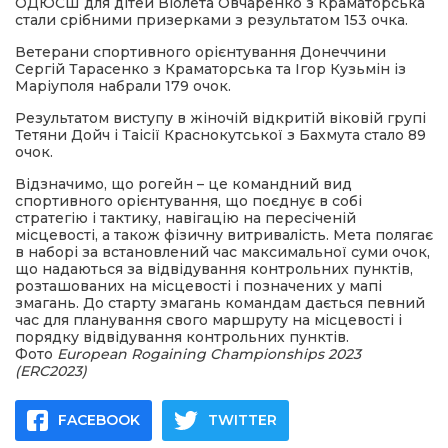
ОДЮСШ для дітей Віолета Овчаренко з Краматорська
стали срібними призерками з результатом 153 очка.
Ветерани спортивного орієнтування Донеччини
Сергій Тарасенко з Краматорська та Ігор Кузьмін із
Маріуполя набрали 179 очок.
Результатом виступу в жіночій відкритій віковій групі
Тетяни Дойч і Таісії Краснокутської з Бахмута стало 89
очок.
Відзначимо, що рогейн – це командний вид
спортивного орієнтування, що поєднує в собі
стратегію і тактику, навігацію на пересіченій
місцевості, а також фізичну витривалість. Мета полягає
в наборі за встановлений час максимальної суми очок,
що надаються за відвідування контрольних пунктів,
розташованих на місцевості і позначених у мапі
змагань. До старту змагань командам дається певний
час для планування свого маршруту на місцевості і
порядку відвідування контрольних пунктів.
Фото
European Rogaining Championships 2023
(ERC2023)
FACEBOOK
TWITTER