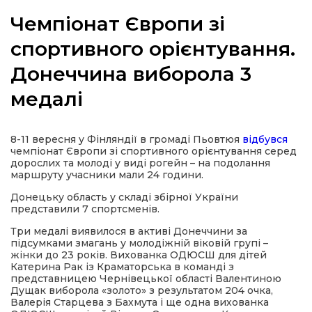
Чемпіонат Європи зі
спортивного орієнтування.
Донеччина виборола 3
а
медалі
газети
8-11 вересня у Фінляндії в громаді Пьовтюя
відбувся
ійна політика
чемпіонат Європи зі спортивного орієнтування серед
дорослих та молоді у виді рогейн – на подолання
маршруту учасники мали 24 години.
ійна місія
Донецьку область у складі збірної України
представили 7 спортсменів.
ти
Три медалі виявилося в активі Донеччини за
підсумками змагань у молодіжній віковій групі –
жінки до 23 років. Вихованка ОДЮСШ для дітей
Катерина Рак із Краматорська в команді з
представницею Чернівецької області Валентиною
Дущак виборола «золото» з результатом 204 очка,
Валерія Старцева з Бахмута і ще одна вихованка