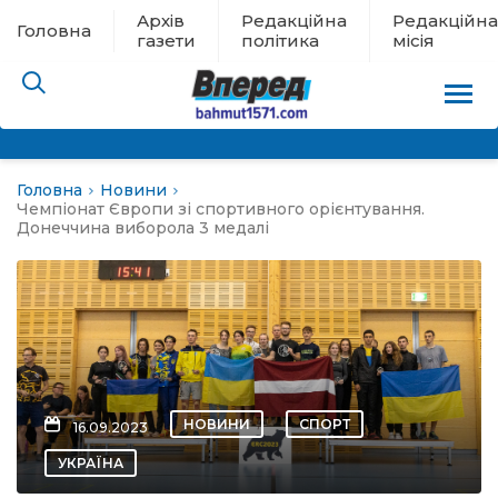
Архів
Редакційна
Редакційна
Головна
газети
політика
місія
Головна
Новини
пам’яті
Чемпіонат Європи зі спортивного орієнтування.
Донеччина виборола 3 медалі
 в евакуації
льство
ні новини
НОВИНИ
СПОРТ
16.09.2023
цина
УКРАЇНА