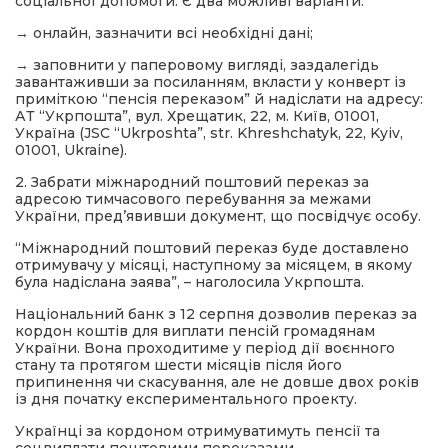
соціальної допомоги. Є два можливі варіанти:
→ онлайн, зазначити всі необхідні дані;
→ заповнити у паперовому вигляді, заздалегідь
завантаживши за посиланням, вкласти у конверт із
приміткою “пенсія переказом” й надіслати на адресу:
АТ “Укрпошта”, вул. Хрещатик, 22, м. Київ, 01001,
Україна (JSC “Ukrposhta”, str. Khreshchatyk, 22, Kyiv,
01001, Ukraine).
2. Забрати міжнародний поштовий переказ за
адресою тимчасового перебування за межами
України, пред’явивши документ, що посвідчує особу.
“Міжнародний поштовий переказ буде доставлено
отримувачу у місяці, наступному за місяцем, в якому
була надіслана заява”, – наголосила Укрпошта.
Національний банк з 12 серпня дозволив переказ за
кордон коштів для виплати пенсій громадянам
України. Вона проходитиме у період дії воєнного
стану та протягом шести місяців після його
припинення чи скасування, але не довше двох років
із дня початку експериментального проекту.
Українці за кордоном отримуватимуть пенсії та