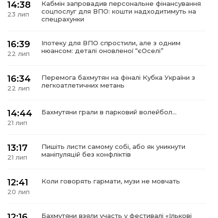
14:38
Кабмін запровадив персональне фінансування
соцпослуг для ВПО: кошти надходитимуть на
23 лип
спецрахунки
16:39
Іпотеку для ВПО спростили, але з одним
нюансом: деталі оновленої “єОселі”
22 лип
16:34
Перемога бахмутян на фіналі Кубка України з
легкоатлетичних метань
22 лип
14:44
Бахмутяни грали в парковий волейбол…
21 лип
13:17
Пишіть листи самому собі, або як уникнути
маніпуляцій без конфліктів
21 лип
12:41
Коли говорять гармати, музи не мовчать
20 лип
12:16
Бахмутяни взяли участь у фестивалі «Ількові