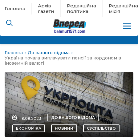
Архів
Редакційна
Редакційна
Головна
газети
політика
місія
Головна
До вашого відома
пам’яті
Україна почала виплачувати пенсії за кордоном в
іноземній валюті
 в евакуації
льство
ні новини
ДО ВАШОГО ВІДОМА
18.08.2023
цина
ЕКОНОМІКА
НОВИНИ
СУСПІЛЬСТВО