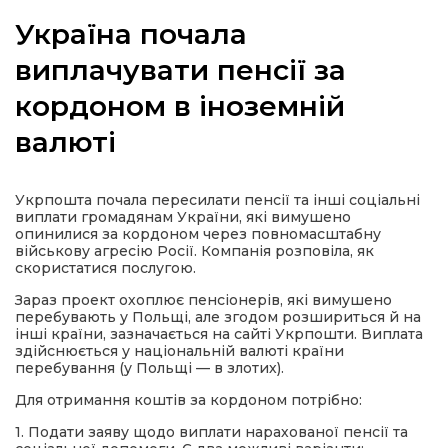
Україна почала
виплачувати пенсії за
кордоном в іноземній
а
валюті
газети
Укрпошта почала пересилати пенсії та інші соціальні
ійна політика
виплати громадянам України, які вимушено
опинилися за кордоном через повномасштабну
військову агресію Росії. Компанія розповіла, як
ійна місія
скористатися послугою.
Зараз проект охоплює пенсіонерів, які вимушено
ти
перебувають у Польщі, але згодом розшириться й на
інші країни, зазначається на сайті Укрпошти. Виплата
здійснюється у національній валюті країни
перебування (у Польщі — в злотих).
Для отримання коштів за кордоном потрібно:
1. Подати заяву щодо виплати нарахованої пенсії та