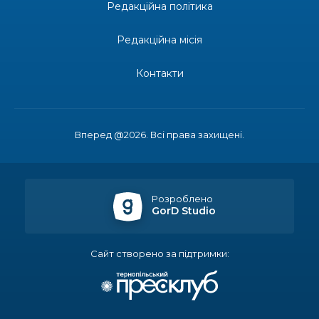
12:16
Бахмутяни взяли участь у фестивалі «Ількові
Редакційна політика
забави»
20 лип
Редакційна місія
20:28
Як юні бахмутяни Латвією подорожували
17 лип
Контакти
20:11
Політика у сфері ВПО переходить до
Мінрозвитку
17 лип
Вперед @2026. Всі права захищені.
16:12
Допомога має бути справедливою, – нардеп
розповів, навіщо оновили закон про права для
15 лип
ВПО
Розроблено
GorD Studio
16:03
Бахмутянка Тетяна Бурикіна продовжує
навчати дітей орігамі
15 лип
Сайт створено за підтримки:
06:41
Молодший сержант Сергій Володимирович
Печененко, позивний Бахмут, 11.02.1984 –
15 лип
05.12.2025
Пенсія 8400 грн і робота: коли виплату