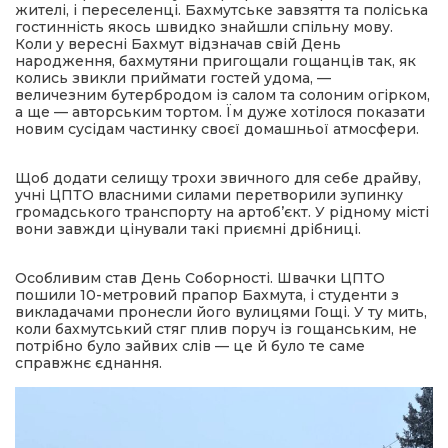
жителі, і переселенці. Бахмутське завзяття та поліська
гостинність якось швидко знайшли спільну мову.
Коли у вересні Бахмут відзначав свій День
народження, бахмутяни пригощали гощанців так, як
колись звикли приймати гостей удома, —
величезним бутербродом із салом та солоним огірком,
а ще — авторським тортом. Їм дуже хотілося показати
новим сусідам частинку своєї домашньої атмосфери.
Щоб додати селищу трохи звичного для себе драйву,
учні ЦПТО власними силами перетворили зупинку
громадського транспорту на артоб’єкт. У рідному місті
вони завжди цінували такі приємні дрібниці.
Особливим став День Соборності. Швачки ЦПТО
пошили 10-метровий прапор Бахмута, і студенти з
викладачами пронесли його вулицями Гощі. У ту мить,
коли бахмутський стяг плив поруч із гощанським, не
потрібно було зайвих слів — це й було те саме
справжнє єднання.