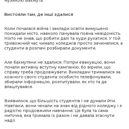
музикою Бахмута.
Вистояли там, де інші здалися
Коли почалася війна і заклади освіти вимушено
покидали місто, навколо панувала повна невідомість.
Ніхто не знав, що робити далі та куди рухатися. У той
тривожний час чимало коледжів просто зачинялися, а
студенти в розпачі розбирали документи.
Але бахмутяни не здалися. Попри евакуацію, вони
почали активну вступну кампанію, бо вірили, що
справу треба продовжувати. Викладачі трималися за
кожного свого студента: особисто телефонували,
збирали інформацію, розпитували, як хто та де
влаштувався.
Виявилося, що більшість студентів і не думали йти.
Навпаки, вони чекали на знак від рідного коледжу і з
радістю продовжили навчання. Це була та сама
ниточка, яка тримала їх разом і не давала згаснути
надії.