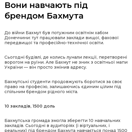
Вони навчають під
брендом Бахмута
а
До війни Бахмут був потужним освітнім хабом
Донеччини: тут працювали заклади вищої, фахової
передвищої та професійно-технічної освіти.
газети
Сьогодні будівлі, де колись лунали лекції, перетворені
ійна політика
ворогом на руїни. Але Бахмут не зник з освітньої мапи
України — він просто змінив адресу.
ійна місія
Бахмутські студенти продовжують боротися за своє
право на професію, залишаючись єдиним цілим під
спільним брендом рідного міста.
ти
10 закладів, 1500 доль
Бахмутська громада змогла зберегти 10 навчальних
закладів. Сьогодні в аудиторіях (і віртуальних, і
реальних) під брендом Бахмута навчається понад 1500