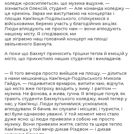
коледж «розсиплеться», що музика вщухне, —
зізнається Олексій, студент. — Але команда коледжу —
це кремінь. Зараз ми виступаємо на концертах і
площах Кам’янця-Подільського, спілкуємося з
військовими, беремо участь у благодійних акціях.
Люди аплодують не просто нам — вони аплодують
нашому місту. Я сподіваюся, ми
ще зіграємо наш головний концерт на площі
звільненого Бахмута.
А поки що Бахмут приносить трішки тепла й емоцій у
місто, що прихистило наших студентів і викладачів.
— Я того вечора просто вийшов на площу, — ділиться
з нами мешканець Кам’янця-Подільського Микола
Гайдук, — подивитися ярмарок, випити чаю, відчути,
що місто вже потроху входить у зиму. І раптом —
музика. Не фонова, а жива, гучна. Я вперше почув, як
грають студенти Бахмутського коледжу, який тепер у
нас, у Кам’янці. Люди зупинялися, усміхалися,
аплодували. Я бачив, як слухали і місцеві, і туристи, і
всі були однаково уважні. У той момент мені стало
дуже ясно: ці люди привезли з собою не просто
музику. Вони привезли життя, світло та щире тепло.
Кам’янець у той вечір дихав Різдвом — і дихав