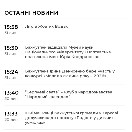
ОСТАННІ НОВИНИ
15:58
Літо в Жовтих Водах
31 лип
15:30
Бахмутяни відвідали Музей науки
Національного університету «Полтавська
31 лип
політехніка імені Юрія Кондратюка»
15:24
Бахмутянка Ірина Денисенко бере участь у
конкурсі «Молода людина року – 2026»
31 лип
13:40
“Серпневі свята” – Клуб з народознавства
“Народний календар”
30 лип
13:33
Юні мешканці Бахмутської громади у Харкові
долучилися до проєкту «Радість у дитячих
30 лип
усмішках»