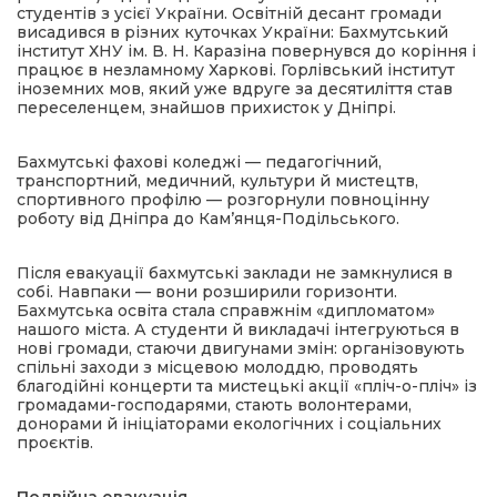
студентів з усієї України. Освітній десант громади
висадився в різних куточках України: Бахмутський
інститут ХНУ ім. В. Н. Каразіна повернувся до коріння і
працює в незламному Харкові. Горлівський інститут
іноземних мов, який уже вдруге за десятиліття став
переселенцем, знайшов прихисток у Дніпрі.
Бахмутські фахові коледжі — педагогічний,
транспортний, медичний, культури й мистецтв,
спортивного профілю — розгорнули повноцінну
роботу від Дніпра до Кам’янця-Подільського.
Після евакуації бахмутські заклади не замкнулися в
собі. Навпаки — вони розширили горизонти.
Бахмутська освіта стала справжнім «дипломатом»
нашого міста. А студенти й викладачі інтегруються в
нові громади, стаючи двигунами змін: організовують
спільні заходи з місцевою молоддю, проводять
благодійні концерти та мистецькі акції «пліч-о-пліч» із
громадами-господарями, стають волонтерами,
донорами й ініціаторами екологічних і соціальних
проєктів.