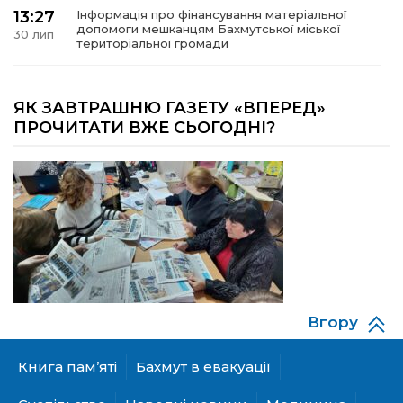
13:27
Інформація про фінансування матеріальної
допомоги мешканцям Бахмутської міської
30 лип
територіальної громади
14:37
«Дві музи» у Рівному: свято краси, мистецтва
та натхнення!
ЯК ЗАВТРАШНЮ ГАЗЕТУ «ВПЕРЕД»
28 лип
ПРОЧИТАТИ ВЖЕ СЬОГОДНІ?
14:31
Зустріч провідних спортсменів і тренерів
Донеччини
28 лип
14:23
Одна з найяскравіших постатей Бахмута –
Борис Сергійович Вальх, видатний лікар,
28 лип
епідеміолог, зоолог
13:19
Бахмутських медичних працівників привітали з
професійним святом
25 лип
Вгору
13:10
Літо, враження, творчість
Книга пам’яті
Бахмут в евакуації
24 лип