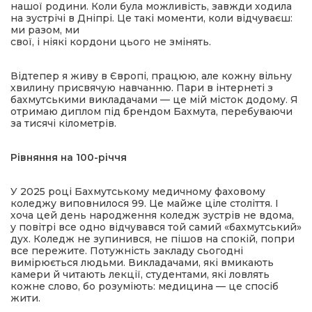
нашої родини. Коли була можливість, завжди ходила
на зустрічі в Дніпрі. Це такі моменти, коли відчуваєш:
ми разом, ми
свої, і ніякі кордони цього не змінять.
Відтепер я живу в Європі, працюю, але кожну вільну
хвилину присвячую навчанню. Пари в інтернеті з
бахмутськими викладачами — це мій місток додому. Я
отримаю диплом під брендом Бахмута, перебуваючи
за тисячі кілометрів.
Рівняння на 100-річчя
У 2025 році Бахмутському медичному фаховому
коледжу виповнилося 99. Це майже ціле століття. І
хоча цей день народження коледж зустрів не вдома,
у повітрі все одно відчувався той самий «бахмутський»
дух. Коледж не зупинився, не пішов на спокій, попри
все пережите. Потужність закладу сьогодні
вимірюється людьми. Викладачами, які вмикають
камери й читають лекції, студентами, які ловлять
кожне слово, бо розуміють: медицина — це спосіб
жити.