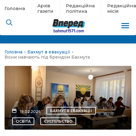
Архів
Редакційна
Редакційна
Головна
газети
політика
місія
Головна
Бахмут в евакуації
пам’яті
Вони навчають під брендом Бахмута
 в евакуації
льство
ні новини
БАХМУТ В ЕВАКУАЦІЇ
19.02.2026
цина
ОСВІТА
СУСПІЛЬСТВО