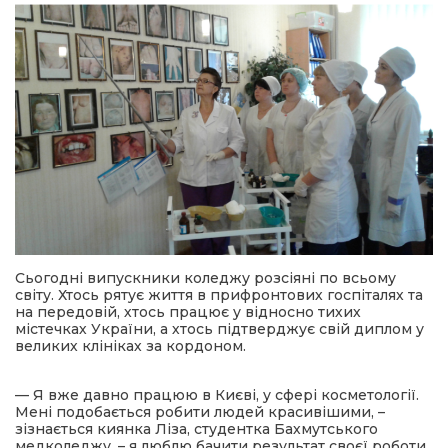
Сьогодні випускники коледжу розсіяні по всьому
світу. Хтось рятує життя в прифронтових госпіталях та
на передовій, хтось працює у відносно тихих
містечках України, а хтось підтверджує свій диплом у
великих клініках за кордоном.
— Я вже давно працюю в Києві, у сфері косметології.
Мені подобається робити людей красивішими, –
зізнається киянка Ліза, студентка Бахмутського
медколеджу, – я люблю бачити результат своєї роботи.