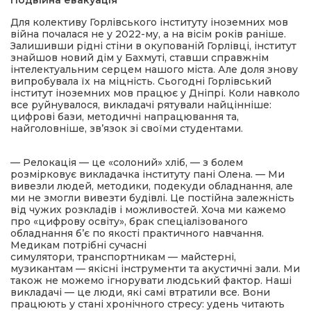
Подвійна евакуація
Для колективу Горлівського інституту іноземних мов
війна почалася не у 2022-му, а на вісім років раніше.
Залишивши рідні стіни в окупованій Горлівці, інститут
знайшов новий дім у Бахмуті, ставши справжнім
інтелектуальним серцем нашого міста. Але доля знову
випробувала їх на міцність. Сьогодні Горлівський
інститут іноземних мов працює у Дніпрі. Коли навколо
все руйнувалося, викладачі рятували найцінніше:
цифрові бази, методичні напрацювання та,
найголовніше, зв’язок зі своїми студентами.
— Релокація — це «солоний» хліб, — з болем
розмірковує викладачка інституту пані Олена. — Ми
вивезли людей, методики, подекуди обладнання, але
ми не змогли вивезти будівлі. Це постійна залежність
від чужих розкладів і можливостей. Хоча ми кажемо
про «цифрову освіту», брак спеціалізованого
обладнання б’є по якості практичного навчання.
Медикам потрібні сучасні
симулятори, транспортникам — майстерні,
музикантам — якісні інструменти та акустичні зали. Ми
також не можемо ігнорувати людський фактор. Наші
викладачі — це люди, які самі втратили все. Вони
працюють у стані хронічного стресу: удень читають