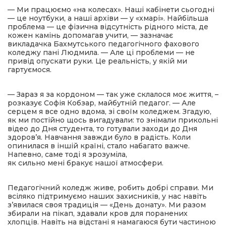
— Ми працюємо «на колесах». Наші кабінети сьогодні
— це ноутбуки, а наші архіви — у «хмарі». Найбільша
проблема — це фізична відсутність рідного міста, де
кожен камінь допомагав учити, — зазначає
викладачка Бахмутського педагогічного фахового
коледжу пані Людмила. — Але ці проблеми — не
привід опускати руки. Це реальність, у якій ми
гартуємося.
— Зараз я за кордоном — так уже склалося моє життя, –
розказує Софія Кобзар, майбутній педагог. — Але
серцем я все одно вдома, зі своїм коледжем. Згадую,
як ми постійно щось вигадували: то знімали прикольні
відео до Дня студента, то готували заходи до Дня
здоров’я. Навчання завжди було в радість. Коли
опинилася в іншій країні, стало набагато важче.
Напевно, саме тоді я зрозуміла,
як сильно мені бракує нашої атмосфери.
Педагогічний коледж живе, робить добрі справи. Ми
всіляко підтримуємо наших захисників, у нас навіть
з’явилася своя традиція — «День донату». Ми разом
збирали на пікап, здавали кров для поранених
хлопців. Навіть на відстані я намагаюся бути частиною