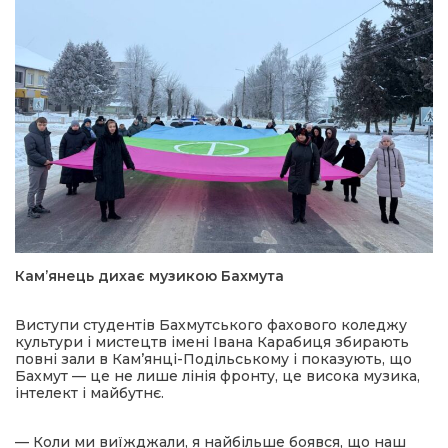
Кам’янець дихає музикою Бахмута
Виступи студентів Бахмутського фахового коледжу
культури і мистецтв імені Івана Карабиця збирають
повні зали в Кам’янці-Подільському і показують, що
Бахмут — це не лише лінія фронту, це висока музика,
інтелект і майбутнє.
— Коли ми виїжджали, я найбільше боявся, що наш