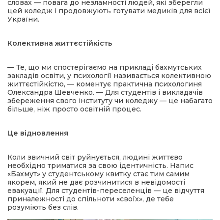
словах — повага до незламності людей, які зберегли
цей коледж і продовжують готувати медиків для всієї
України.
Колективна життєстійкість
— Те, що ми спостерігаємо на прикладі бахмутських
закладів освіти, у психології називається колективною
життєстійкістю, — коментує практична психологиня
Олександра Шевченко. — Для студентів і викладачів
збереження свого інституту чи коледжу — це набагато
більше, ніж просто освітній процес.
Це відновлення
Коли звичний світ руйнується, людині життєво
необхідно триматися за свою ідентичність. Напис
«Бахмут» у студентському квитку стає тим самим
якорем, який не дає розчинитися в невідомості
евакуації. Для студентів-переселенців — це відчуття
приналежності до спільноти «своїх», де тебе
розуміють без слів.