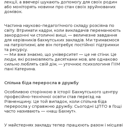
лекції, а ввечері шукають допомогу для своїх родин
або моніторять новини про стан своїх зруйнованих
домівок.
Частина науково-педагогічного складу розсіяна по
світу. Втримати кадри, коли викладачів переманюють
закордонні чи столичні виші, — величезне завдання
для керівників бахмутських закладів. Ми тримаємося
на патріотизмі, але він потребує постійної підтримки
та ресурсу.
— Ми вже знаємо, що університет — це не стіни. Це
люди, які розмовляють десятками мов, але однаково
сильно люблять свій дім, — уточнює психологиня ГІІМ
пані Катерина.
Спільна біда переросла в дружбу
Особливою сторінкою в історії Бахмутського центру
професійно-технічної освіти став переїзд на
Рівненщину. Це той випадок, коли спільна біда
переросла у справжню дружбу. Сьогодні ЦПТО в Гощі
часто називають — «наш Бахмут».
У майстернях закладу тепер працюють разом і місцеві