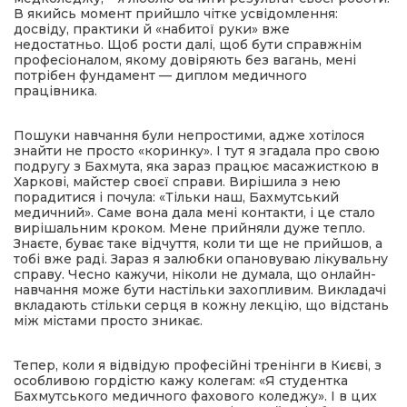
В якийсь момент прийшло чітке усвідомлення:
досвіду, практики й «набитої руки» вже
недостатньо. Щоб рости далі, щоб бути справжнім
професіоналом, якому довіряють без вагань, мені
потрібен фундамент — диплом медичного
працівника.
Пошуки навчання були непростими, адже хотілося
знайти не просто «коринку». І тут я згадала про свою
подругу з Бахмута, яка зараз працює масажисткою в
Харкові, майстер своєї справи. Вирішила з нею
порадитися і почула: «Тільки наш, Бахмутський
медичний». Саме вона дала мені контакти, і це стало
вирішальним кроком. Мене прийняли дуже тепло.
Знаєте, буває таке відчуття, коли ти ще не прийшов, а
тобі вже раді. Зараз я залюбки опановуваю лікувальну
справу. Чесно кажучи, ніколи не думала, що онлайн-
навчання може бути настільки захопливим. Викладачі
вкладають стільки серця в кожну лекцію, що відстань
між містами просто зникає.
Тепер, коли я відвідую професійні тренінги в Києві, з
особливою гордістю кажу колегам: «Я студентка
Бахмутського медичного фахового коледжу». І в цих