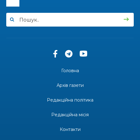
14:38
Кабмін запровадив персональне фінансування
соцпослуг для ВПО: кошти надходитимуть на
23 лип
спецрахунки
16:39
Іпотеку для ВПО спростили, але з одним
нюансом: деталі оновленої “єОселі”
22 лип
16:34
Перемога бахмутян на фіналі Кубка України з
легкоатлетичних метань
22 лип
Головна
14:44
Бахмутяни грали в парковий волейбол…
Архів газети
21 лип
Редакційна політика
13:17
Пишіть листи самому собі, або як уникнути
маніпуляцій без конфліктів
21 лип
Редакційна місія
12:41
Коли говорять гармати, музи не мовчать
Контакти
20 лип