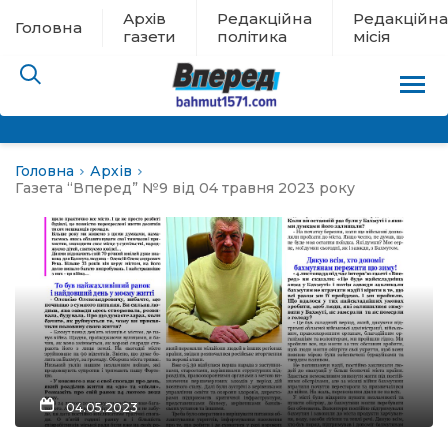
Архів
Редакційна
Редакційна
Головна
газети
політика
місія
Головна
Архів
пам’яті
Газета “Вперед” №9 від 04 травня 2023 року
 в евакуації
льство
ні новини
цина
04.05.2023