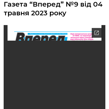
Газета “Вперед” №9 від 04
травня 2023 року
а
газети
ійна політика
ійна місія
ти