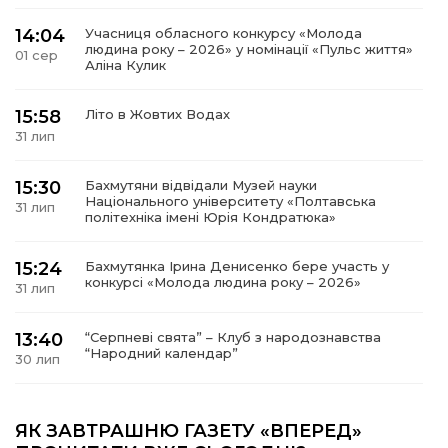
14:04
Учасниця обласного конкурсу «Молода
людина року – 2026» у номінації «Пульс життя»
01 сер
Аліна Кулик
15:58
Літо в Жовтих Водах
31 лип
15:30
Бахмутяни відвідали Музей науки
Національного університету «Полтавська
31 лип
політехніка імені Юрія Кондратюка»
15:24
Бахмутянка Ірина Денисенко бере участь у
конкурсі «Молода людина року – 2026»
31 лип
13:40
“Серпневі свята” – Клуб з народознавства
“Народний календар”
30 лип
13:33
Юні мешканці Бахмутської громади у Харкові
долучилися до проєкту «Радість у дитячих
ЯК ЗАВТРАШНЮ ГАЗЕТУ «ВПЕРЕД»
30 лип
усмішках»