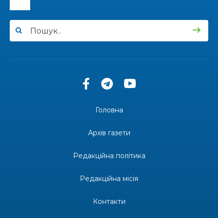
16:34
Перемога бахмутян на фіналі Кубка України з
легкоатлетичних метань
22 лип
14:44
Бахмутяни грали в парковий волейбол…
21 лип
13:17
Пишіть листи самому собі, або як уникнути
маніпуляцій без конфліктів
21 лип
Головна
12:41
Коли говорять гармати, музи не мовчать
20 лип
Архів газети
12:16
Бахмутяни взяли участь у фестивалі «Ількові
Редакційна політика
забави»
20 лип
Редакційна місія
20:28
Як юні бахмутяни Латвією подорожували
17 лип
Контакти