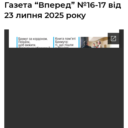
Газета “Вперед” №16-17 від
23 липня 2025 року
а
газети
ійна політика
ійна місія
ти