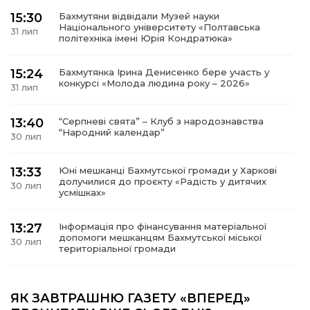
15:30
Бахмутяни відвідали Музей науки
Національного університету «Полтавська
31 лип
політехніка імені Юрія Кондратюка»
15:24
Бахмутянка Ірина Денисенко бере участь у
конкурсі «Молода людина року – 2026»
31 лип
13:40
“Серпневі свята” – Клуб з народознавства
“Народний календар”
30 лип
13:33
Юні мешканці Бахмутської громади у Харкові
долучилися до проєкту «Радість у дитячих
30 лип
усмішках»
13:27
Інформація про фінансування матеріальної
допомоги мешканцям Бахмутської міської
30 лип
територіальної громади
14:37
«Дві музи» у Рівному: свято краси, мистецтва
та натхнення!
ЯК ЗАВТРАШНЮ ГАЗЕТУ «ВПЕРЕД»
28 лип