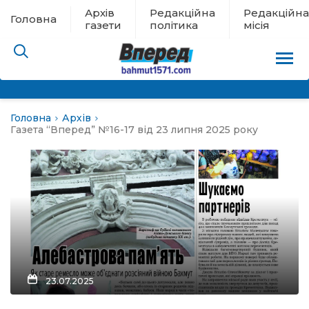
Архів
Редакційна
Редакційна
Головна
газети
політика
місія
Головна
Архів
пам’яті
Газета “Вперед” №16-17 від 23 липня 2025 року
 в евакуації
льство
ні новини
цина
23.07.2025