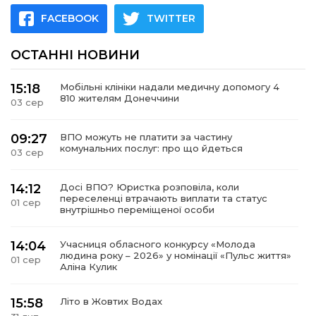
FACEBOOK
TWITTER
ОСТАННІ НОВИНИ
15:18
Мобільні клініки надали медичну допомогу 4
810 жителям Донеччини
03 сер
09:27
ВПО можуть не платити за частину
комунальних послуг: про що йдеться
03 сер
14:12
Досі ВПО? Юристка розповіла, коли
переселенці втрачають виплати та статус
01 сер
внутрішньо переміщеної особи
14:04
Учасниця обласного конкурсу «Молода
людина року – 2026» у номінації «Пульс життя»
01 сер
Аліна Кулик
15:58
Літо в Жовтих Водах