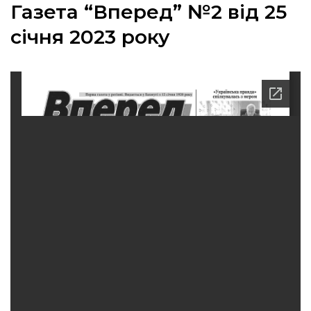
Газета “Вперед” №2 від 25
січня 2023 року
а
газети
ійна політика
ійна місія
ти