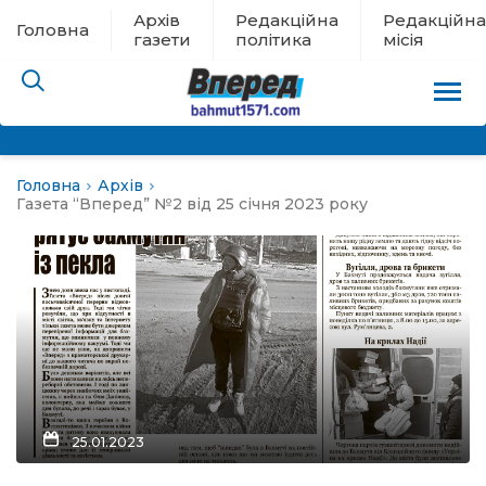
Архів
Редакційна
Редакційна
Головна
газети
політика
місія
Головна
Архів
пам’яті
Газета “Вперед” №2 від 25 січня 2023 року
 в евакуації
льство
ні новини
цина
25.01.2023