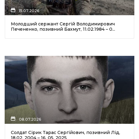
15.07.2026
Молодший сержант Сергій Володимирович
Печененко, позивний Бахмут, 11.02.1984 – 0...
а
газети
ійна політика
ійна місія
ти
08.07.2026
Солдат Сірик Тарас Сергійович, позивний Лід,
18.02. 2004 – 16. 05. 2025