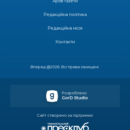
02 лип
Архів газети
12:00
Бахмутські майстри представили Донеччину
Редакційна політика
на фестивалі «Молодий борщ – 2026»
30 чер
Редакційна місія
11:34
Частина ВПО більше не отримає житловий
ваучер: що зміниться з 1 серпня
30 чер
Контакти
11:14
Бахмутська молодь досліджує Полтаву
30 чер
Вперед @2026. Всі права захищені.
13:55
Солдат Ігор Ігорович Кравець, позивний
Батон, 11.02.2001 — 17.06.2024
29 чер
Розроблено
19:00
Внутрішнє переміщення в Україні: тест, який
GorD Studio
держава досі провалює
27 чер
Сайт створено за підтримки:
18:38
Майстер-клас «Троянди» для юних бахмутян
26 чер