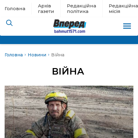
Архів
Редакційна
Редакційна
Головна
газети
політика
місія
Головна
Новини
Війна
пам’яті
ВІЙНА
 в евакуації
льство
ні новини
цина