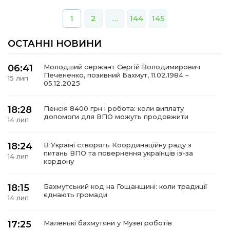
1
2
…
144
145
ОСТАННІ НОВИНИ
06:41
Молодший сержант Сергій Володимирович
Печененко, позивний Бахмут, 11.02.1984 –
15 лип
05.12.2025
18:28
Пенсія 8400 грн і робота: коли виплату
допомоги для ВПО можуть продовжити
14 лип
18:24
В Україні створять Координаційну раду з
питань ВПО та повернення українців із-за
14 лип
кордону
18:15
Бахмутський код на Гощанщині: коли традиції
єднають громади
14 лип
17:25
Маленькі бахмутяни у Музеї роботів