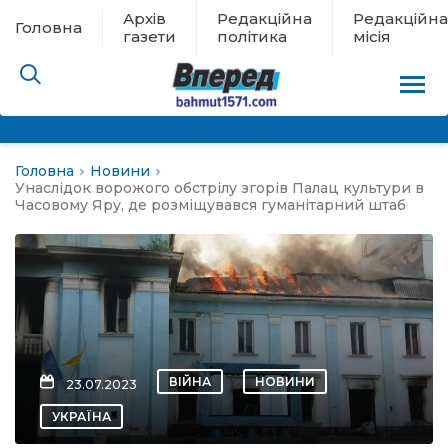
Архів
Редакційна
Редакційна
Головна
газети
політика
місія
Головна
Новини
пам’яті
Унаслідок ворожого обстрілу згорів Палац культури в
Часовому Яру, де розміщувався гуманітарний штаб
 в евакуації
льство
ні новини
ВІЙНА
НОВИНИ
23.07.2023
цина
УКРАЇНА