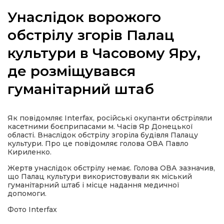
Унаслідок ворожого
обстрілу згорів Палац
культури в Часовому Яру,
а
де розміщувався
газети
гуманітарний штаб
ійна політика
Як повідомляє Interfax, російські окупанти обстріляли
касетними боєприпасами м. Часів Яр Донецької
ійна місія
області. Внаслідок обстрілу згоріла будівля Палацу
культури. Про це повідомляє голова ОВА Павло
Кириленко.
ти
Жертв унаслідок обстрілу немає. Голова ОВА зазначив,
що Палац культури використовували як міський
гуманітарний штаб і місце надання медичної
допомоги.
Фото Interfax