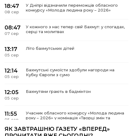
18:47
У Дніпрі відзначили переможців обласного
конкурсу «Молода людина року – 2026»
08 сер
08:47
У кожного з нас тепер свій Бахмут: у спогадах,
серці та молитвах
07 сер
13:17
Літо бахмутських дітей
05 сер
12:14
Бахмутські сумоїсти здобули нагороди на
Кубку Європи з сумо
05 сер
12:05
Бахмутяни грають в бадмінтон
05 сер
11:55
Учасник обласного конкурсу «Молода людина
року – 2026» у номінація «Творці змін та
05 сер
можливостей» Владислав Воробйов
ЯК ЗАВТРАШНЮ ГАЗЕТУ «ВПЕРЕД»
ПРОЧИТАТИ ВЖЕ СЬОГОДНІ?