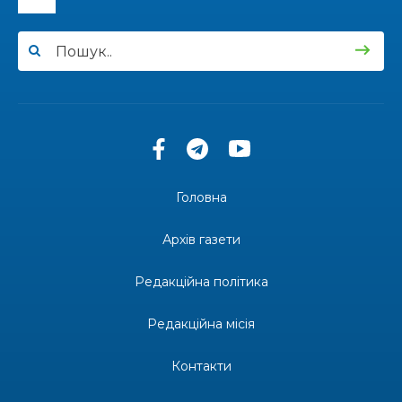
15:24
Бахмутянка Ірина Денисенко бере участь у
конкурсі «Молода людина року – 2026»
31 лип
13:40
“Серпневі свята” – Клуб з народознавства
“Народний календар”
30 лип
13:33
Юні мешканці Бахмутської громади у Харкові
долучилися до проєкту «Радість у дитячих
30 лип
усмішках»
Головна
13:27
Інформація про фінансування матеріальної
допомоги мешканцям Бахмутської міської
30 лип
Архів газети
територіальної громади
Редакційна політика
14:37
«Дві музи» у Рівному: свято краси, мистецтва
та натхнення!
28 лип
Редакційна місія
14:31
Зустріч провідних спортсменів і тренерів
Донеччини
Контакти
28 лип