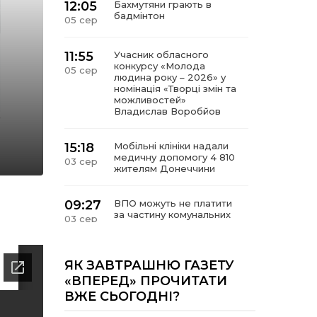
12:05
Бахмутяни грають в
бадмінтон
05 сер
11:55
Учасник обласного
конкурсу «Молода
05 сер
людина року – 2026» у
номінація «Творці змін та
можливостей»
Владислав Воробйов
15:18
Мобільні клініки надали
медичну допомогу 4 810
03 сер
жителям Донеччини
09:27
ВПО можуть не платити
за частину комунальних
03 сер
послуг: про що йдеться
14:12
Досі ВПО? Юристка
ЯК ЗАВТРАШНЮ ГАЗЕТУ
розповіла, коли
01 сер
«ВПЕРЕД» ПРОЧИТАТИ
переселенці втрачають
ВЖЕ СЬОГОДНІ?
виплати та статус
внутрішньо переміщеної