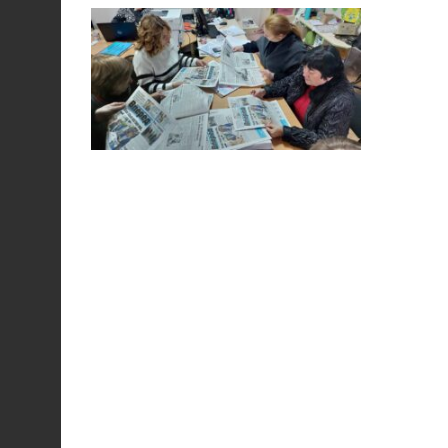
особи
14:04
Учасниця обласного
конкурсу «Молода
01 сер
людина року – 2026» у
номінації «Пульс життя»
Аліна Кулик
15:58
Літо в Жовтих Водах
31 лип
15:30
Бахмутяни відвідали
Музей науки
31 лип
Національного
університету
«Полтавська політехніка
імені Юрія Кондратюка»
15:24
Бахмутянка Ірина
Денисенко бере участь у
31 лип
конкурсі «Молода
людина року – 2026»