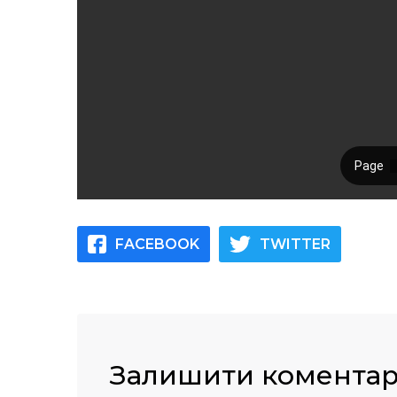
FACEBOOK
TWITTER
Залишити комента