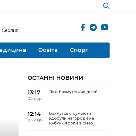
7 Серпня
едицина
Освіта
Спорт
ОСТАННІ НОВИНИ
13:17
Літо бахмутських дітей
05 сер
12:14
Бахмутські сумоїсти
здобули нагороди на
05 сер
Кубку Європи з сумо