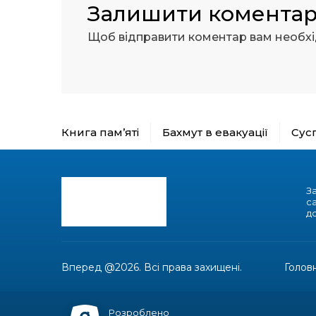
Залишити комента
Щоб відправити коментар вам необх
Книга пам’яті
Бахмут в евакуації
Сус
З
с
до
Вперед @2026. Всі права захищені.
Голов
Розроблено