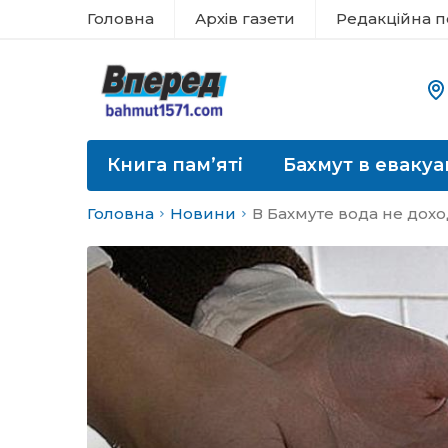
Головна
Архів газети
Редакційна п
Книга пам’яті
Бахмут в евакуа
Головна
Новини
В Бахмуте вода не дох