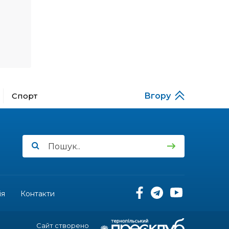
Денисенко бере участь у
31 лип
конкурсі «Молода
людина року – 2026»
13:40
“Серпневі свята” – Клуб з
народознавства
30 лип
“Народний календар”
13:33
Юні мешканці
Спорт
Вгору
Бахмутської громади у
30 лип
Харкові долучилися до
проєкту «Радість у
дитячих усмішках»
13:27
Інформація про
фінансування
30 лип
матеріальної допомоги
мешканцям Бахмутської
міської територіальної
громади
ія
Контакти
14:37
«Дві музи» у Рівному:
свято краси, мистецтва
28 лип
Сайт створено
та натхнення!