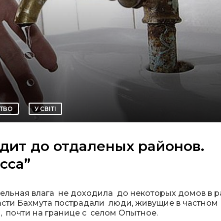
СТВО
У СВІТІ
одит до отдаленых районов.
сса”
ельная влага не доходила до некоторых домов в 
асти Бахмута пострадали люди, живущие в частном
, почти на границе с селом Опытное.