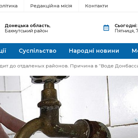
олітика
Редакційна місія
Контакти
Донецька область,
Сьогодні:
Бахмутський район
Пятниця, 
ції
Суспільство
Народні новини
М
одит до отдаленых районов. Причина в “Воде Донбасс