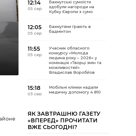
12:14
Бахмутські сумоїсти
здобули нагороди на
05 сер
Кубку Європи з сумо
12:05
Бахмутяни грають в
бадмінтон
05 сер
11:55
Учасник обласного
конкурсу «Молода
05 сер
людина року – 2026» у
номінація «Творці змін та
можливостей»
Владислав Воробйов
15:18
Мобільні клініки надали
медичну допомогу 4 810
03 сер
жителям Донеччини
09:27
ВПО можуть не платити
ЯК ЗАВТРАШНЮ ГАЗЕТУ
за частину комунальних
районе
03 сер
«ВПЕРЕД» ПРОЧИТАТИ
послуг: про що йдеться
ВЖЕ СЬОГОДНІ?