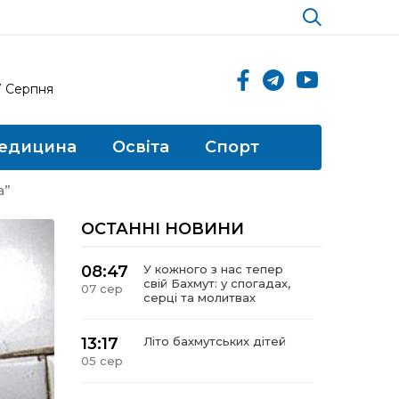
7 Серпня
едицина
Освіта
Спорт
а”
ОСТАННІ НОВИНИ
08:47
У кожного з нас тепер
свій Бахмут: у спогадах,
07 сер
серці та молитвах
13:17
Літо бахмутських дітей
05 сер