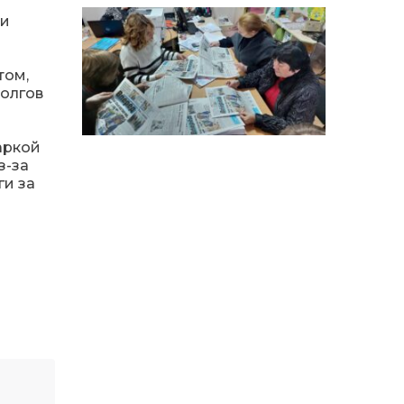
14:12
Досі ВПО? Юристка
розповіла, коли
ти
01 сер
переселенці втрачають
виплати та статус
внутрішньо переміщеної
особи
том,
долгов
14:04
Учасниця обласного
конкурсу «Молода
01 сер
жаркой
людина року – 2026» у
номінації «Пульс життя»
з-за
Аліна Кулик
ги за
15:58
Літо в Жовтих Водах
31 лип
15:30
Бахмутяни відвідали
Музей науки
31 лип
Національного
університету
«Полтавська політехніка
імені Юрія Кондратюка»
15:24
Бахмутянка Ірина