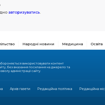
р
ідно
авторизуватись
.
пільство
Народні новини
Медицина
Освіта
абороняється використовувати контент
айту, без вказання посилання на джерело та
зволу адміністрації сайту.
на
Архів газети
Редакційна політика
Редакційна міс