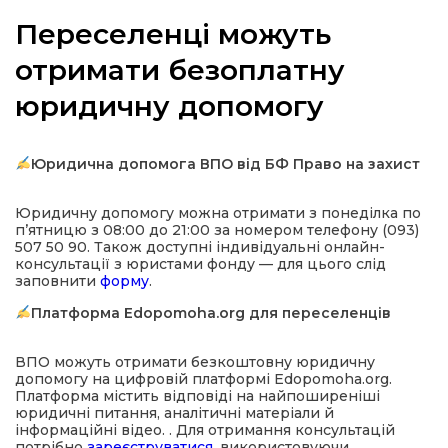
Переселенці можуть
отримати безоплатну
юридичну допомогу
а
газети
Юридична допомога ВПО від БФ Право на захист
ійна політика
Юридичну допомогу можна отримати з понеділка по
п’ятницю з 08:00 до 21:00 за номером телефону (093)
507 50 90. Також доступні індивідуальні онлайн-
ійна місія
консультації з юристами фонду — для цього слід
заповнити
форму
.
Платформа Edopomoha.org для переселенців
ти
ВПО можуть отримати безкоштовну юридичну
допомогу на цифровій платформі Edopomoha.org.
Платформа містить відповіді на найпоширеніші
юридичні питання, аналітичні матеріали й
інформаційні відео. . Для отримання консультацій
потрібно
зареєструватися
, використовуючи