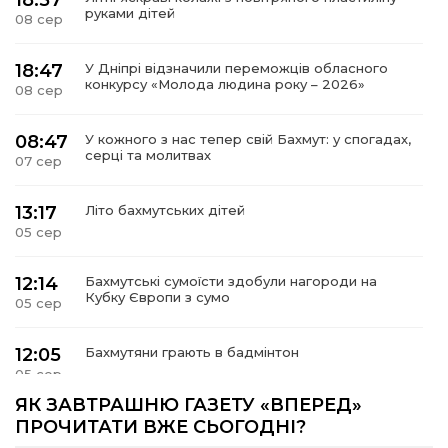
18:57
руками дітей
08 сер
18:47
У Дніпрі відзначили переможців обласного
конкурсу «Молода людина року – 2026»
08 сер
08:47
У кожного з нас тепер свій Бахмут: у спогадах,
серці та молитвах
07 сер
13:17
Літо бахмутських дітей
05 сер
12:14
Бахмутські сумоїсти здобули нагороди на
Кубку Європи з сумо
05 сер
12:05
Бахмутяни грають в бадмінтон
05 сер
ЯК ЗАВТРАШНЮ ГАЗЕТУ «ВПЕРЕД»
11:55
Учасник обласного конкурсу «Молода людина
ПРОЧИТАТИ ВЖЕ СЬОГОДНІ?
року – 2026» у номінація «Творці змін та
05 сер