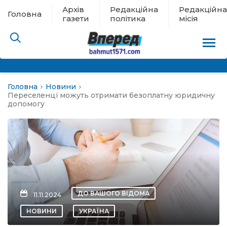
Архів
Редакційна
Редакційна
Головна
газети
політика
місія
Головна
Новини
пам’яті
Переселенці можуть отримати безоплатну юридичну
допомогу
 в евакуації
льство
ні новини
ДО ВАШОГО ВІДОМА
11.11.2024
цина
НОВИНИ
УКРАЇНА