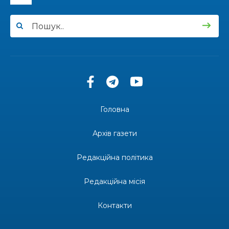
15:24
Бахмутянка Ірина Денисенко бере участь у
конкурсі «Молода людина року – 2026»
31 лип
13:40
“Серпневі свята” – Клуб з народознавства
“Народний календар”
30 лип
13:33
Юні мешканці Бахмутської громади у Харкові
долучилися до проєкту «Радість у дитячих
30 лип
усмішках»
Головна
13:27
Інформація про фінансування матеріальної
допомоги мешканцям Бахмутської міської
30 лип
Архів газети
територіальної громади
Редакційна політика
14:37
«Дві музи» у Рівному: свято краси, мистецтва
та натхнення!
28 лип
Редакційна місія
14:31
Зустріч провідних спортсменів і тренерів
Донеччини
Контакти
28 лип