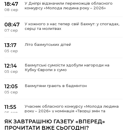
18:47
У Дніпрі відзначили переможців обласного
конкурсу «Молода людина року – 2026»
08 сер
08:47
У кожного з нас тепер свій Бахмут: у спогадах,
серці та молитвах
07 сер
13:17
Літо бахмутських дітей
05 сер
12:14
Бахмутські сумоїсти здобули нагороди на
Кубку Європи з сумо
05 сер
12:05
Бахмутяни грають в бадмінтон
05 сер
11:55
Учасник обласного конкурсу «Молода людина
року – 2026» у номінація «Творці змін та
05 сер
можливостей» Владислав Воробйов
ЯК ЗАВТРАШНЮ ГАЗЕТУ «ВПЕРЕД»
ПРОЧИТАТИ ВЖЕ СЬОГОДНІ?
Мобільні клініки надали медичну допомогу 4