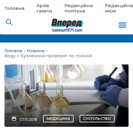
Архів
Редакційна
Редакційна
Головна
газети
політика
місія
Головна
Новини
пам’яті
Воду с Кузнечной проверят по полной
 в евакуації
льство
ні новини
цина
МЕДИЦИНА
СУСПІЛЬСТВО
07.11.2018