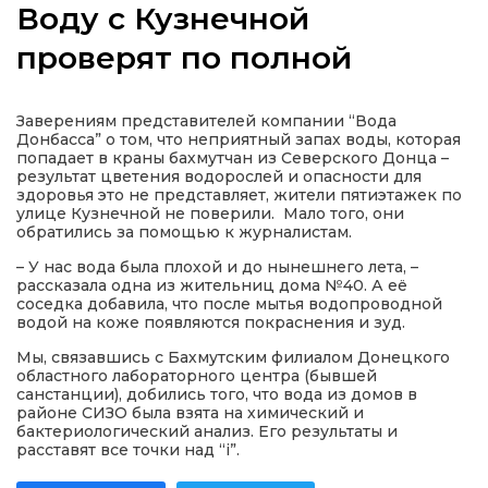
Воду с Кузнечной
проверят по полной
а
Заверениям представителей компании “Вода
Донбасса” о том, что неприятный запах воды, которая
попадает в краны бахмутчан из Северского Донца –
газети
результат цветения водорослей и опасности для
здоровья это не представляет, жители пятиэтажек по
улице Кузнечной не поверили. Мало того, они
ійна політика
обратились за помощью к журналистам.
– У нас вода была плохой и до нынешнего лета, –
рассказала одна из жительниц дома №40. А её
ійна місія
соседка добавила, что после мытья водопроводной
водой на коже появляются покраснения и зуд.
ти
Мы, связавшись с Бахмутским филиалом Донецкого
областного лабораторного центра (бывшей
санстанции), добились того, что вода из домов в
районе СИЗО была взята на химический и
бактериологический анализ. Его результаты и
расставят все точки над “і”.