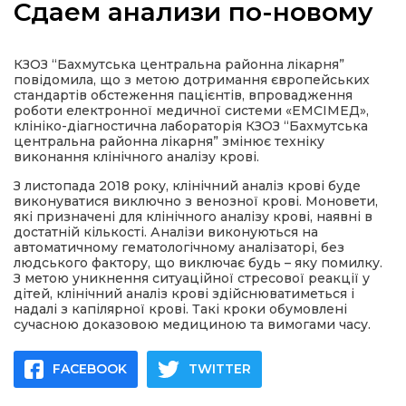
Сдаем анализи по-новому
КЗОЗ “Бахмутська центральна районна лікарня”
повідомила, що з метою дотримання європейських
а
стандартів обстеження пацієнтів, впровадження
роботи електронної медичної системи «ЕМСІМЕД»,
клініко-діагностична лабораторія КЗОЗ “Бахмутська
центральна районна лікарня” змінює техніку
газети
виконання клінічного аналізу крові.
З листопада 2018 року, клінічний аналіз крові буде
ійна політика
виконуватися виключно з венозної крові. Моновети,
які призначені для клінічного аналізу крові, наявні в
достатній кількості. Аналізи виконуються на
ійна місія
автоматичному гематологічному аналізаторі, без
людського фактору, що виключає будь – яку помилку.
З метою уникнення ситуаційної стресової реакції у
ти
дітей, клінічний аналіз крові здійснюватиметься і
надалі з капілярної крові. Такі кроки обумовлені
сучасною доказовою медициною та вимогами часу.
FACEBOOK
TWITTER