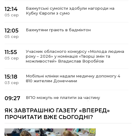
12:14
Бахмутські сумоїсти здобули нагороди на
Кубку Європи з сумо
05 сер
12:05
Бахмутяни грають в бадмінтон
05 сер
11:55
Учасник обласного конкурсу «Молода людина
року – 2026» у номінація «Творці змін та
05 сер
можливостей» Владислав Воробйов
15:18
Мобільні клініки надали медичну допомогу 4
810 жителям Донеччини
03 сер
09:27
ВПО можуть не платити за частину
комунальних послуг: про що йдеться
03 сер
ЯК ЗАВТРАШНЮ ГАЗЕТУ «ВПЕРЕД»
ПРОЧИТАТИ ВЖЕ СЬОГОДНІ?
14:12
Досі ВПО? Юристка розповіла, коли
переселенці втрачають виплати та статус
01 сер
внутрішньо переміщеної особи