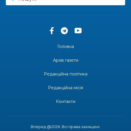
13:27
Інформація про фінансування матеріальної
допомоги мешканцям Бахмутської міської
30 лип
територіальної громади
14:37
«Дві музи» у Рівному: свято краси, мистецтва
та натхнення!
28 лип
Головна
14:31
Зустріч провідних спортсменів і тренерів
Донеччини
Архів газети
28 лип
Редакційна політика
14:23
Одна з найяскравіших постатей Бахмута –
Борис Сергійович Вальх, видатний лікар,
28 лип
епідеміолог, зоолог
Редакційна місія
13:19
Бахмутських медичних працівників привітали з
Контакти
професійним святом
25 лип
13:10
Літо, враження, творчість
24 лип
Вперед @2026. Всі права захищені.