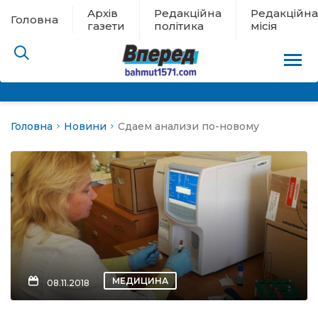
Архів
Редакційна
Редакційна
Головна
газети
політика
місія
Головна
Новини
Сдаем анализи по-новому
пам’яті
 в евакуації
льство
ні новини
цина
МЕДИЦИНА
08.11.2018