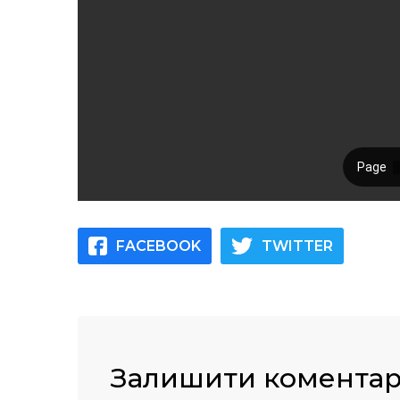
FACEBOOK
TWITTER
Залишити комента