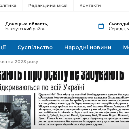
олітика
Редакційна місія
Контакти
Донецька область,
Сьогодні
Бахмутський район
Середа, 
ції
Суспільство
Народні новини
М
квітня 2023 року