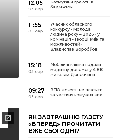
12:05
Бахмутяни грають в
бадмінтон
05 сер
11:55
Учасник обласного
конкурсу «Молода
05 сер
людина року – 2026» у
номінація «Творці змін та
можливостей»
Владислав Воробйов
15:18
Мобільні клініки надали
медичну допомогу 4 810
03 сер
жителям Донеччини
09:27
ВПО можуть не платити
за частину комунальних
03 сер
послуг: про що йдеться
14:12
Досі ВПО? Юристка
ЯК ЗАВТРАШНЮ ГАЗЕТУ
розповіла, коли
01 сер
«ВПЕРЕД» ПРОЧИТАТИ
переселенці втрачають
ВЖЕ СЬОГОДНІ?
виплати та статус
внутрішньо переміщеної