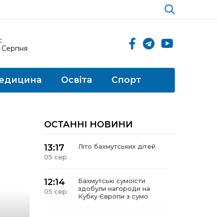
:
5 Серпня
едицина
Освіта
Спорт
ОСТАННІ НОВИНИ
13:17
Літо бахмутських дітей
05 сер
12:14
Бахмутські сумоїсти
здобули нагороди на
05 сер
Кубку Європи з сумо