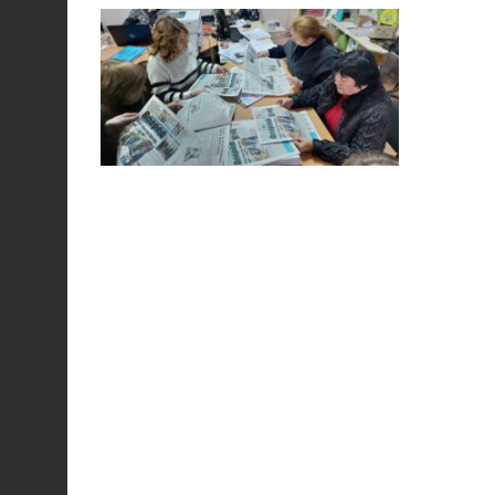
особи
14:04
Учасниця обласного
конкурсу «Молода
01 сер
людина року – 2026» у
номінації «Пульс життя»
Аліна Кулик
15:58
Літо в Жовтих Водах
31 лип
15:30
Бахмутяни відвідали
Музей науки
31 лип
Національного
університету
«Полтавська політехніка
імені Юрія Кондратюка»
15:24
Бахмутянка Ірина
Денисенко бере участь у
31 лип
конкурсі «Молода
людина року – 2026»