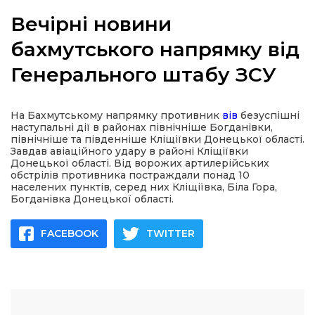
Вечірні новини
бахмутського напрямку від
Генерального штабу ЗСУ
а
газети
На Бахмутському напрямку противник
вів
безуспішні
наступальні дії в районах північніше Богданівки,
північніше та південніше Кліщіївки Донецької області.
ійна політика
Завдав авіаційного удару в районі Кліщіївки
Донецької області. Від ворожих артилерійських
обстрілів противника постраждали понад 10
ійна місія
населених пунктів, серед них Кліщіївка, Біла Гора,
Богданівка Донецької області.
ти
FACEBOOK
TWITTER