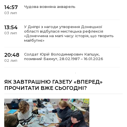
14:57
Чудова вовняна акварель
03 лип
13:54
У Дніпрі з нагоди утворення Донецької
області відбулася мистецька рефлексія
03 лип
«Донеччина на мапі часу: історія, що творить
майбутнє»
20:48
Солдат Юрій Володимирович Капшук,
позивний Бахмут, 28.02.1987 – 16.01.2026
02 лип
17:59
Бахмут танцює, Бахмут співає…
02 лип
ЯК ЗАВТРАШНЮ ГАЗЕТУ «ВПЕРЕД»
ПРОЧИТАТИ ВЖЕ СЬОГОДНІ?
12:00
Бахмутські майстри представили Донеччину
на фестивалі «Молодий борщ – 2026»
30 чер
11:34
Частина ВПО більше не отримає житловий
ваучер: що зміниться з 1 серпня
30 чер