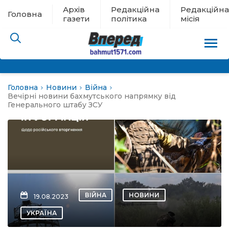
Архів
Редакційна
Редакційна
Головна
газети
політика
місія
Головна
Новини
Війна
пам’яті
Вечірні новини бахмутського напрямку від
Генерального штабу ЗСУ
 в евакуації
льство
ні новини
ВІЙНА
НОВИНИ
19.08.2023
цина
УКРАЇНА