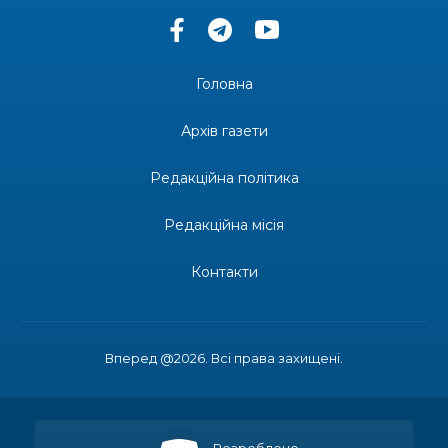
14:13
Морський пейзаж
25 чер
Головна
13:57
Урочистості для школярів Бахмутської
громади відбулися у Києві та Дніпрі
25 чер
Архів газети
12:35
«Контакт2Ю_Релокація» – Бахмут
Редакційна політика
24 чер
Редакційна місія
11:50
У Бахмуті втратила дім, а в київській маршрутці
— спокій
24 чер
Контакти
11:49
«Веселе літо продовжується»: яскраве свято
для малечі у Рівному!
22 чер
Вперед @2026. Всі права захищені.
11:28
У Vcentri HUB: Оболонь у Києві панував
морський настрій
22 чер
09:39
єОселя для ВПО з ТОТ за програмою