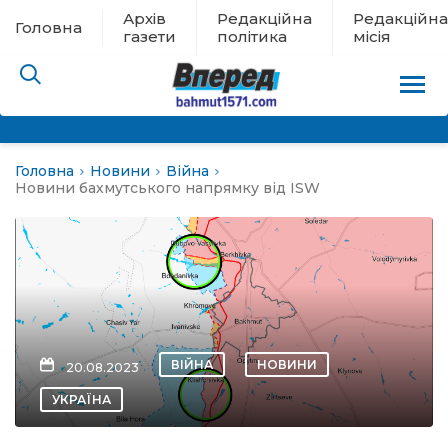
Архів
Редакційна
Редакційна
Головна
газети
політика
місія
Головна
Новини
Війна
пам’яті
Новини бахмутського напрямку від ISW
 в евакуації
льство
ні новини
ВІЙНА
НОВИНИ
20.08.2023
цина
УКРАЇНА