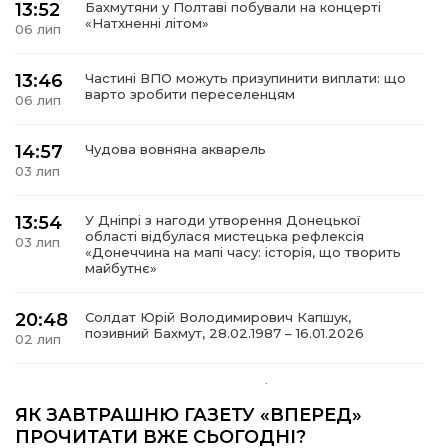
13:52
Бахмутяни у Полтаві побували на концерті
«Натхненні літом»
06 лип
13:46
Частині ВПО можуть призупинити виплати: що
варто зробити переселенцям
06 лип
14:57
Чудова вовняна акварель
03 лип
13:54
У Дніпрі з нагоди утворення Донецької
області відбулася мистецька рефлексія
03 лип
«Донеччина на мапі часу: історія, що творить
майбутнє»
20:48
Солдат Юрій Володимирович Капшук,
позивний Бахмут, 28.02.1987 – 16.01.2026
02 лип
17:59
Бахмут танцює, Бахмут співає…
02 лип
ЯК ЗАВТРАШНЮ ГАЗЕТУ «ВПЕРЕД»
ПРОЧИТАТИ ВЖЕ СЬОГОДНІ?