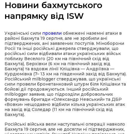
Новини бахмутського
напрямку від ISW
а
Українські сили
провели
обмежені наземні атаки в
районі Бахмута 19 серпня, але не зробили ані
підтверджених, ані заявлених поступів. Міноборони
газети
Росії та інші російські джерела стверджували, що
російські сили відбивали атаки українських військ
поблизу Веселого (20 км на північний схід від
ійна політика
Бахмута), Берхівки (6 км на північний захід від
Бахмута) та вздовж лінії Кліщівка — Андріївка —
Курдюмівка (7– 13 км на південний захід від Бахмута).
ійна місія
Російський milblogger стверджував, що українські
сили провели бронетанковий штурм біля Кліщівки та
бойові дії продовжуються. Інший російський
milblogger заявив, що підрозділи добровольчих
ти
формувань бригади «Олександр Невський» та ДБР
«Вовки» нещодавно відбили кілька українських атак
на захід від Соледар (11 км на північний схід від
Бахмута).
Російські війська вели наступальні операції навколо
Бахмута 19 серпня, але не досягли ні підтверджених,