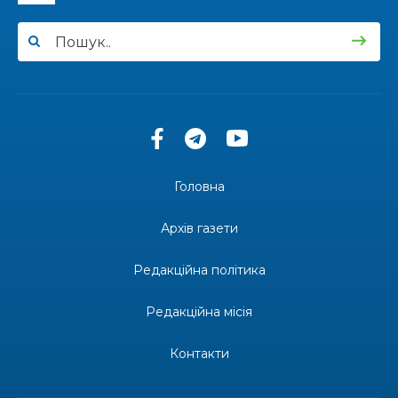
міської територіальної громади
26 чер
14:21
Правило 60 днів: чи можуть ВПО скасувати
статус через відсутність за місцем
25 чер
проживання
14:13
Морський пейзаж
25 чер
Головна
13:57
Урочистості для школярів Бахмутської
громади відбулися у Києві та Дніпрі
25 чер
Архів газети
12:35
«Контакт2Ю_Релокація» – Бахмут
Редакційна політика
24 чер
Редакційна місія
11:50
У Бахмуті втратила дім, а в київській маршрутці
— спокій
24 чер
Контакти
11:49
«Веселе літо продовжується»: яскраве свято
для малечі у Рівному!
22 чер