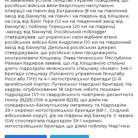
ні заявлених успіхів. Генштаб України повідомив, що
російські війська вели безуспішні наступальні
операції на північ від Богданівки (8 км на північний
захід від Бахмута), на північ і на південь від Кліщівки,
на схід від Білої Гори (12 км на південний захід від
Бахмута) і поблизу Торецька (20 км на південь)
-заходу від Бахмута). Російський milblogger
стверджував, що українські сили відбили атаки
російських військ біля Андріївки (10 км на південний
захід від Бахмута). Декілька російських джерел
стверджували, що російські сили продовжують
контролювати Кліщовку. Глава Чеченської Республіки
Рамзан Кадиров заявив, що під Кліщовкою спільно
діють підрозділи чеченського спецназу «Ахмат», 346-ї
бригади спецназу (Головного управління Генштабу
Росії або ГРУ) та 4-ї мотострілецької бригади (2-й
армійський корпус Луганської Народної бригади). На
кадрах, опублікованих 18 серпня, нібито показані
підрозділи 137-го гвардійського повітряно-десантного
полку (ВДВ) (106-а дивізія ВДВ), що діяли на
соледарсько-бахмутському напрямку, та підрозділи
39-ї окремої мотострілецької бригади (68-ї , Східний
військовий округ). діє на південь від Бахмута. У червні
ISW спостерігала підрозділи 39-ї окремої
мотострілецької бригади, що діяли поблизу Мар’їнки.