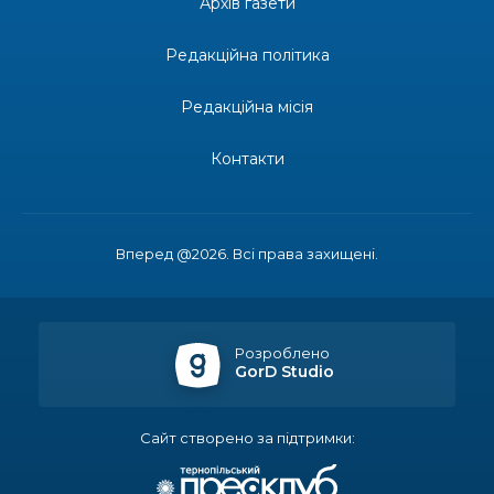
Архів газети
28 лип
епідеміолог, зоолог
Редакційна політика
13:19
Бахмутських медичних працівників привітали з
професійним святом
25 лип
Редакційна місія
13:10
Літо, враження, творчість
Контакти
24 лип
14:38
Кабмін запровадив персональне фінансування
соцпослуг для ВПО: кошти надходитимуть на
23 лип
Вперед @2026. Всі права захищені.
спецрахунки
16:39
Іпотеку для ВПО спростили, але з одним
нюансом: деталі оновленої “єОселі”
22 лип
Розроблено
GorD Studio
16:34
Перемога бахмутян на фіналі Кубка України з
легкоатлетичних метань
22 лип
Сайт створено за підтримки:
14:44
Бахмутяни грали в парковий волейбол…