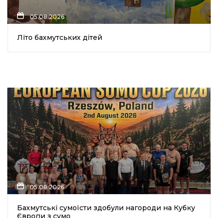
05.08.2026
Літо бахмутських дітей
а
газети
ійна політика
ійна місія
ти
05.08.2026
Бахмутські сумоїсти здобули нагороди на Кубку
Європи з сумо