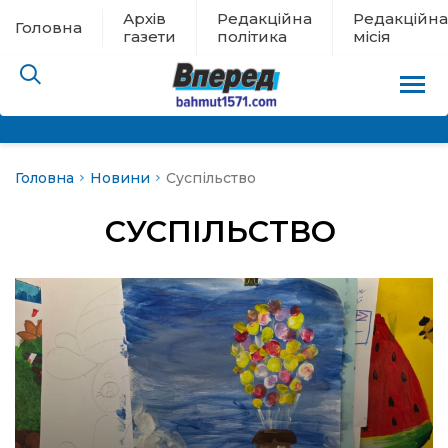
Архів
Редакційна
Редакційна
Головна
газети
політика
місія
Головна
Новини
Суспільство
пам’яті
СУСПІЛЬСТВО
 в евакуації
льство
ні новини
цина