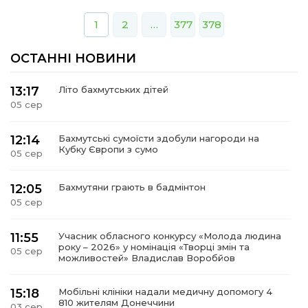
1
2
…
377
378
ОСТАННІ НОВИНИ
13:17
Літо бахмутських дітей
05 сер
12:14
Бахмутські сумоїсти здобули нагороди на
Кубку Європи з сумо
05 сер
12:05
Бахмутяни грають в бадмінтон
05 сер
11:55
Учасник обласного конкурсу «Молода людина
року – 2026» у номінація «Творці змін та
05 сер
можливостей» Владислав Воробйов
15:18
Мобільні клініки надали медичну допомогу 4
810 жителям Донеччини
03 сер