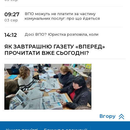
09:27
ВПО можуть не платити за частину
комунальних послуг: про що йдеться
03 сер
14:12
Досі ВПО? Юристка розповіла, коли
переселенці втрачають виплати та статус
01 сер
внутрішньо переміщеної особи
ЯК ЗАВТРАШНЮ ГАЗЕТУ «ВПЕРЕД»
ПРОЧИТАТИ ВЖЕ СЬОГОДНІ?
14:04
Учасниця обласного конкурсу «Молода
людина року – 2026» у номінації «Пульс життя»
01 сер
Аліна Кулик
15:58
Літо в Жовтих Водах
31 лип
15:30
Бахмутяни відвідали Музей науки
Національного університету «Полтавська
31 лип
політехніка імені Юрія Кондратюка»
Вгору
15:24
Бахмутянка Ірина Денисенко бере участь у