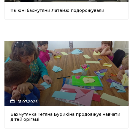
Як юні бахмутяни Латвією подорожували
15.07.2026
Бахмутянка Тетяна Бурикіна продовжує навчати
дітей орігамі