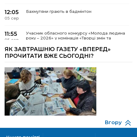
12:05
Бахмутяни грають в бадмінтон
05 сер
11:55
Учасник обласного конкурсу «Молода людина
року – 2026» у номінація «Творці змін та
05 сер
можливостей» Владислав Воробйов
ЯК ЗАВТРАШНЮ ГАЗЕТУ «ВПЕРЕД»
ПРОЧИТАТИ ВЖЕ СЬОГОДНІ?
15:18
Мобільні клініки надали медичну допомогу 4
810 жителям Донеччини
03 сер
09:27
ВПО можуть не платити за частину
комунальних послуг: про що йдеться
03 сер
14:12
Досі ВПО? Юристка розповіла, коли
переселенці втрачають виплати та статус
01 сер
внутрішньо переміщеної особи
Вгору
14:04
Учасниця обласного конкурсу «Молода
людина року – 2026» у номінації «Пульс життя»
01 сер
Аліна Кулик