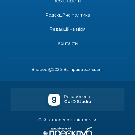
Архів газети
територіальної громади
Редакційна політика
14:37
«Дві музи» у Рівному: свято краси, мистецтва
та натхнення!
28 лип
Редакційна місія
14:31
Зустріч провідних спортсменів і тренерів
Донеччини
Контакти
28 лип
14:23
Одна з найяскравіших постатей Бахмута –
Борис Сергійович Вальх, видатний лікар,
28 лип
епідеміолог, зоолог
Вперед @2026. Всі права захищені.
13:19
Бахмутських медичних працівників привітали з
професійним святом
25 лип
Розроблено
GorD Studio
13:10
Літо, враження, творчість
24 лип
Сайт створено за підтримки:
14:38
Кабмін запровадив персональне фінансування
соцпослуг для ВПО: кошти надходитимуть на
23 лип