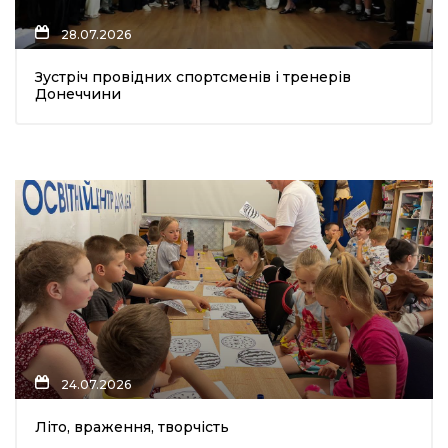
28.07.2026
Зустріч провідних спортсменів і тренерів
Донеччини
а
газети
ійна політика
ійна місія
ти
24.07.2026
Літо, враження, творчість