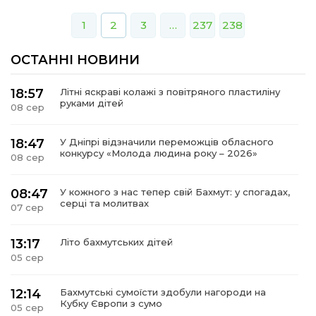
1
2
3
…
237
238
ОСТАННІ НОВИНИ
18:57
Літні яскраві колажі з повітряного пластиліну
руками дітей
08 сер
18:47
У Дніпрі відзначили переможців обласного
конкурсу «Молода людина року – 2026»
08 сер
08:47
У кожного з нас тепер свій Бахмут: у спогадах,
серці та молитвах
07 сер
13:17
Літо бахмутських дітей
05 сер
12:14
Бахмутські сумоїсти здобули нагороди на
Кубку Європи з сумо
05 сер