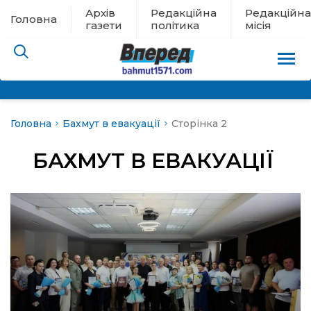
Архів
Редакційна
Редакційна
Головна
газети
політика
місія
Головна
Бахмут в евакуації
Сторінка 2
пам’яті
БАХМУТ В ЕВАКУАЦІЇ
 в евакуації
льство
ні новини
цина