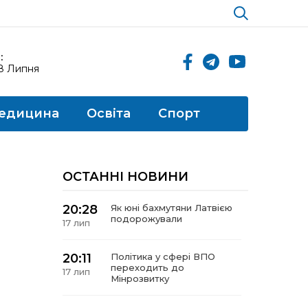
:
18 Липня
едицина
Освіта
Спорт
ОСТАННІ НОВИНИ
20:28
Як юні бахмутяни Латвією
подорожували
17 лип
20:11
Політика у сфері ВПО
переходить до
17 лип
Мінрозвитку