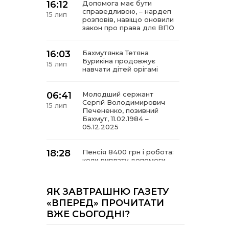
16:12
Допомога має бути
справедливою, – нардеп
15 лип
розповів, навіщо оновили
закон про права для ВПО
16:03
Бахмутянка Тетяна
Бурикіна продовжує
15 лип
навчати дітей орігамі
06:41
Молодший сержант
Сергій Володимирович
15 лип
Печененко, позивний
Бахмут, 11.02.1984 –
05.12.2025
18:28
Пенсія 8400 грн і робота:
коли виплату допомоги
14 лип
для ВПО можуть
продовжити
ЯК ЗАВТРАШНЮ ГАЗЕТУ
18:24
«ВПЕРЕД» ПРОЧИТАТИ
В Україні створять
Координаційну раду з
14 лип
ВЖЕ СЬОГОДНІ?
питань ВПО та
повернення українців із-