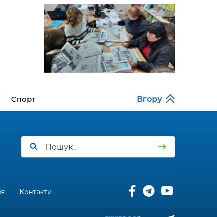
за кордону
18:15
Бахмутський код на
Гощанщині: коли традиції
14 лип
єднають громади
17:25
Маленькі бахмутяни у
Музеї роботів
10 лип
Спорт
Вгору
17:18
Морські мушлі в техніці
макраме
10 лип
17:07
Бахмутяни вибороли
нагороди на чемпіонаті
10 лип
України з пара
настільного тенісу
11:54
Юна бахмутянка Кіра
Радченко долучилася до
ія
Контакти
08 лип
унікального інклюзивного
культурно-мистецького
проєкту «КОЛО