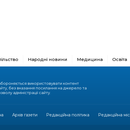
пільство
Народні новини
Медицина
Освіта
абороняється використовувати контент
айту, без вказання посилання на джерело та
зволу адміністрації сайту.
на
Архів газети
Редакційна політика
Редакційна міс