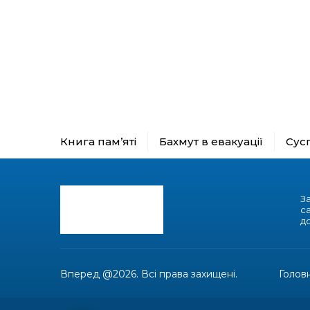
Книга пам’яті
Бахмут в евакуації
Сус
З
с
до
Вперед @2026. Всі права захищені.
Голов