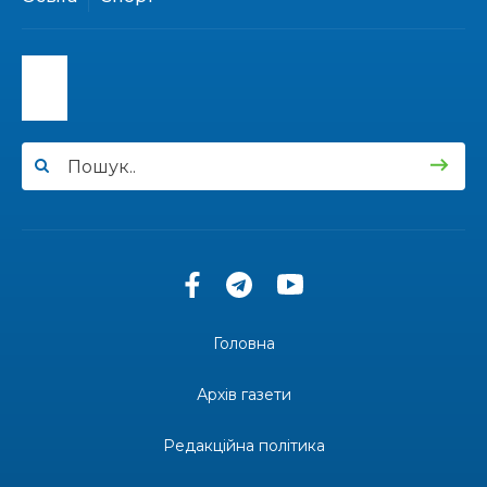
20:28
Як юні бахмутяни Латвією подорожували
17 лип
20:11
Політика у сфері ВПО переходить до
Мінрозвитку
17 лип
16:12
Допомога має бути справедливою, – нардеп
розповів, навіщо оновили закон про права для
15 лип
ВПО
16:03
Бахмутянка Тетяна Бурикіна продовжує
навчати дітей орігамі
15 лип
06:41
Молодший сержант Сергій Володимирович
Головна
Печененко, позивний Бахмут, 11.02.1984 –
15 лип
05.12.2025
Архів газети
18:28
Пенсія 8400 грн і робота: коли виплату
допомоги для ВПО можуть продовжити
Редакційна політика
14 лип