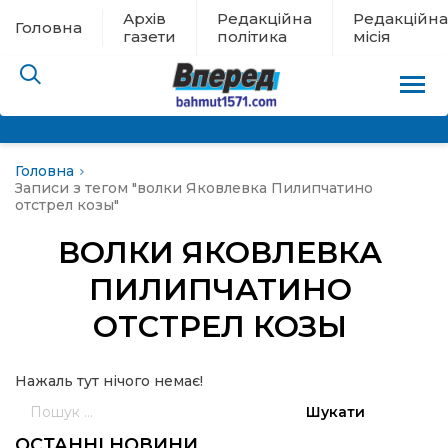
Архів
Редакційна
Редакційна
Головна
газети
політика
місія
Головна
пам’яті
Записи з тегом "волки Яковлевка Пилипчатино
отстрел козы"
 в евакуації
ВОЛКИ ЯКОВЛЕВКА
ПИЛИПЧАТИНО
льство
ОТСТРЕЛ КОЗЫ
ні новини
Нажаль тут нічого немає!
цина
Пошук:
ОСТАННІ НОВИНИ