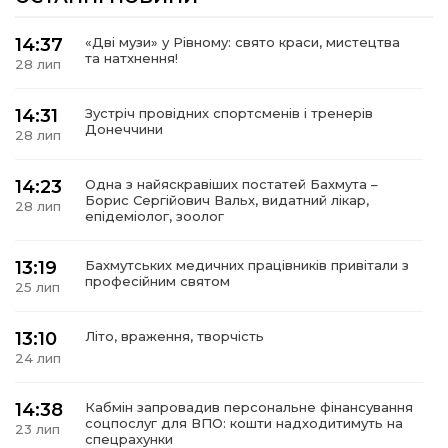
14:37
«Дві музи» у Рівному: свято краси, мистецтва
та натхнення!
28 лип
а
14:31
Зустріч провідних спортсменів і тренерів
Донеччини
28 лип
газети
14:23
Одна з найяскравіших постатей Бахмута –
Борис Сергійович Вальх, видатний лікар,
28 лип
ійна політика
епідеміолог, зоолог
ійна місія
13:19
Бахмутських медичних працівників привітали з
професійним святом
25 лип
ти
13:10
Літо, враження, творчість
24 лип
14:38
Кабмін запровадив персональне фінансування
соцпослуг для ВПО: кошти надходитимуть на
23 лип
спецрахунки